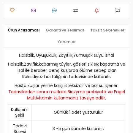
Ürün Açıklaması
Garanti ve Teslimat
Taksit Seçenekleri
Yorumlar
H
alsizlik, Uyuşukluk, Zayıflık,Yumuşak suyu ishal
Halsizlik,Zayıflık,kabarmış tüyler, gözleri sık sık kapatma ve
isal ile beraber Genç kuşlarda ölüme sebep olan
Koksidiyoz hastalığının tedavisinde kullanılır.
Hasta kuşlar yeme karşı isteksizdir ve bol su içerler.
Tedavilerden sonra mutlaka
Biozyme probiyotik
ve
Fagel
Multivitamin
kullanmanız tavsiye edilir.
Kullanım
Günlük 1 adet yutturulur
Şekli
Tedavi
3 -5 gün süre ile kullanılır.
Süresi