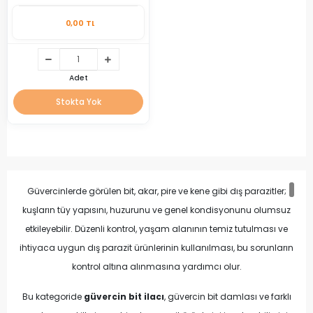
0,00 TL
Adet
Stokta Yok
Güvercinlerde görülen bit, akar, pire ve kene gibi dış parazitler;
kuşların tüy yapısını, huzurunu ve genel kondisyonunu olumsuz
etkileyebilir. Düzenli kontrol, yaşam alanının temiz tutulması ve
ihtiyaca uygun dış parazit ürünlerinin kullanılması, bu sorunların
kontrol altına alınmasına yardımcı olur.
Bu kategoride
güvercin bit ilacı
, güvercin bit damlası ve farklı