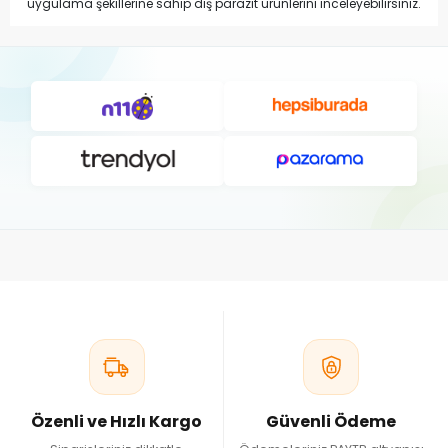
uygulama şekillerine sahip dış parazit ürünlerini inceleyebilirsiniz.
Ürünlerin içerikleri, uygulama yöntemleri ve kullanım sıklıkları farklı
olabileceği için tercih yapmadan önce ürün açıklamalarının ve
ambalaj üzerindeki kullanım talimatlarının dikkatle incelenmesi
önemlidir.
Güvercinlerde Dış Parazit Nedir?
Dış parazitler, güvercinlerin deri ve tüyleri üzerinde veya
yaşadıkları kümes ortamında bulunabilen küçük canlılardır.
Güvercinlerde en sık karşılaşılan dış parazit türleri arasında bitler,
akarlar, pireler ve keneler yer alır.
Bu parazitler yalnızca kuşların üzerinde bulunmayabilir. Yuvalar,
tünekler, folluklar, taşıma kafesleri, yemlik çevreleri ve kümes
içerisindeki küçük çatlaklar da dış parazitlerin saklanabileceği
alanlardır. Bu nedenle dış parazitlerle mücadele yalnızca kuşa
ürün uygulanmasıyla sınırlı tutulmamalıdır.
Özenli ve Hızlı Kargo
Güvenli Ödeme