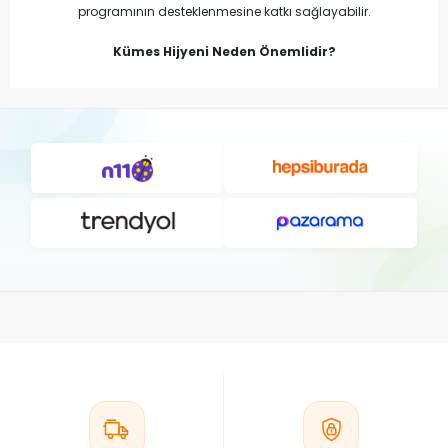
programının desteklenmesine katkı sağlayabilir.
Kümes Hijyeni Neden Önemlidir?
Kümes ortamında biriken organik atıklar, nem ve kir zamanla
hijyen koşullarını olumsuz etkileyebilir. Düzenli temizlik ve uygun
dezenfektan kullanımı; kümes, yemlik, suluk ve diğer ekipmanların
daha hijyenik kalmasına yardımcı olur.
Hangi Alanlarda Kullanılabilir?
Dezenfektan ürünleri; kümes zeminleri, yemlikler, suluklar, taşıma
kasaları, bakım ekipmanları ve diğer temas yüzeylerinde ürün
etiketinde belirtilen kullanım talimatlarına uygun şekilde
uygulanabilir.
Dezenfektan Ürün Çeşitleri
Bıldırcın yetiştiriciliğinde kullanılan dezenfektanlar konsantre sıvı,
sprey ve hazır kullanıma uygun farklı formlarda bulunabilir.
Kullanım alanına uygun ürün seçimi hijyen uygulamalarının
daha etkili planlanmasına katkı sağlayabilir.