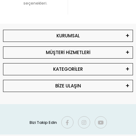
eklenebilir. Protein, aminoasit, vitamin ve mineral ürünleriyle
seçenekleri.
birlikte planlanan dengeli bir kullanım programı oluşturulması
önerilir.
Bitki suları tek başına yeterli bir bakım programı oluşturmaz.
KURUMSAL
Güvercinlerin yaşına, bakım dönemine ve beslenme düzenine
uygun ürünlerin birlikte değerlendirilmesi daha doğru olacaktır.
MÜŞTERİ HİZMETLERİ
Üreme ve Yavru Gelişiminde Bitki Suları
Damızlık güvercinlerde ve yavru büyütme döneminde dengeli
KATEGORİLER
beslenme büyük önem taşır. Kullanılan bitkisel ürünler, genel
bakım programının destekleyici bir parçası olarak
BİZE ULAŞIN
değerlendirilebilir. Ancak ürün seçimi yapılırken damızlık
dönemine uygun içeriklerin tercih edilmesine dikkat edilmelidir.
Bitki Suları Nasıl Kullanılır?
Bitki suları çoğunlukla içme suyuna karıştırılarak uygulanır. Bazı
Bizi Takip Edin
ürünler ise doğrudan kullanılabilecek şekilde hazırlanmıştır.
Kullanım miktarı ve uygulama süresi ürünün içeriğine göre