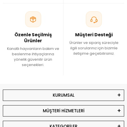
temiz suluklar kullanılmalıdır.
Doğru Vitamin Nasıl Seçilir?
Ürün seçimi yapılırken hayvanların yaşı, yetiştirme amacı, bakım
dönemi ve ürün içeriği birlikte değerlendirilmelidir. Günlük
Özenle Seçilmiş
Müşteri Desteği
kullanım için geliştirilen ürünlerle özel dönem vitaminleri farklı
Ürünler
Ürünler ve sipariş süreciyle
içeriklere sahip olabilir.
ilgili sorularınız için bizimle
Kanatlı hayvanların bakım ve
iletişime geçebilirsiniz.
beslenme ihtiyaçlarına
Tavuk ve Horoz Vitaminleri Güvercin Eczanesi'nde
yönelik güvenilir ürün
Güvercin Eczanesi'nde tavuk ve horozlar için geliştirilen vitamin
seçenekleri.
çeşitlerini inceleyebilirsiniz. Farklı içeriklere sahip ürünleri
karşılaştırarak kümesinizin bakım programına uygun seçenekleri
güvenle tercih edebilirsiniz.
KURUMSAL
MÜŞTERİ HİZMETLERİ
KATEGORİLER