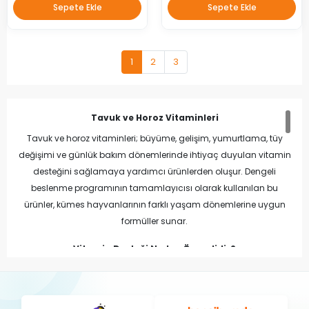
Sepete Ekle
Sepete Ekle
1
2
3
Tavuk ve Horoz Vitaminleri
Tavuk ve horoz vitaminleri; büyüme, gelişim, yumurtlama, tüy
değişimi ve günlük bakım dönemlerinde ihtiyaç duyulan vitamin
desteğini sağlamaya yardımcı ürünlerden oluşur. Dengeli
beslenme programının tamamlayıcısı olarak kullanılan bu
ürünler, kümes hayvanlarının farklı yaşam dönemlerine uygun
formüller sunar.
Vitamin Desteği Neden Önemlidir?
Vitaminler; normal büyüme, bağışıklık sistemi, tüy yapısı, yumurta
verimi ve genel kondisyonun korunmasında önemli görevler
üstlenir. Kaliteli yem ve temiz içme suyunun yanında uygun