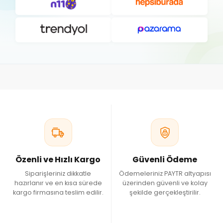
dönemlerde kullanılan vitamin destekleri bakım programını
tamamlayabilir.
Hangi Dönemlerde Kullanılabilir?
Vitamin ürünleri özellikle civciv büyütme döneminde, tüy
değişiminde, yumurtlama sezonunda, sıcak hava koşullarında,
stres dönemlerinde ve günlük bakım programının desteklenmek
istendiği zamanlarda tercih edilebilir.
Vitamin Çeşitleri
Kümes hayvanları için geliştirilen vitamin ürünleri; A, B, C, D3, E ve K
vitaminleri ile multivitamin kombinasyonlarını içerebilir. Bazı
ürünler aminoasitler, mineraller ve elektrolitlerle de
Özenli ve Hızlı Kargo
Güvenli Ödeme
zenginleştirilmiş olabilir.
Siparişleriniz dikkatle
Ödemeleriniz PAYTR altyapısı
Kullanırken Nelere Dikkat Edilmelidir?
hazırlanır ve en kısa sürede
üzerinden güvenli ve kolay
kargo firmasına teslim edilir.
şekilde gerçekleştirilir.
Vitamin ürünleri yalnızca üreticinin önerdiği kullanım
talimatlarına göre uygulanmalıdır. Tavsiye edilen miktarlar
aşılmamalı, hazırlanan vitaminli su günlük olarak yenilenmeli ve