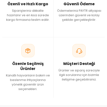
Kaliteli Finch Dış Parazit Ürünleri
Özenli ve Hızlı Kargo
Güvenli Ödeme
Kaliteli dış parazit bakım ürünleri; güvenilir içerikleri, kolay
Siparişleriniz dikkatle
Ödemeleriniz PAYTR altyapısı
uygulanabilir yapıları ve finch kuşlarının bakımına uygun
hazırlanır ve en kısa sürede
üzerinden güvenli ve kolay
kargo firmasına teslim edilir.
şekilde gerçekleştirilir.
formülleriyle öne çıkar. Güvercin Eczanesi'nde farklı kullanım
ihtiyaçlarına uygun dış parazit ürünlerini inceleyebilirsiniz.
Veteriner Uyarısı
Bu sayfadaki bilgiler yalnızca genel bilgilendirme amacıyla
hazırlanmıştır. Dış parazit ürünleri üretici talimatlarına uygun
şekilde kullanılmalı, kuşun sağlık durumuyla ilgili özel
durumlarda veteriner hekimin görüşü alınmalıdır.
Özenle Seçilmiş
Müşteri Desteği
Ürünler
Ürünler ve sipariş süreciyle
ilgili sorularınız için bizimle
Kanatlı hayvanların bakım ve
iletişime geçebilirsiniz.
beslenme ihtiyaçlarına
yönelik güvenilir ürün
seçenekleri.