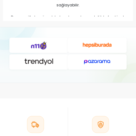
sağlayabilir.
Dış parazitlerle mücadelede yalnızca kuşun değil; kafes, tünek,
yemlik, suluk ve diğer ekipmanların da düzenli olarak
temizlenmesi önemlidir. Hijyen uygulamaları ile birlikte kullanılan
uygun bakım ürünleri günlük bakım rutinini destekler.
Finch Dış Parazit Ürünlerinin Avantajları
Bit, pire ve akar gibi dış parazitlere karşı bakım desteği
sağlayabilir.
Tüylerin ve derinin temiz kalmasına yardımcı olabilir.
Yaşam alanındaki hijyen uygulamalarını destekleyebilir.
Kafes ve ekipman temizliğiyle birlikte kullanılabilir.
Günlük bakım rutininin önemli parçalarından biridir.