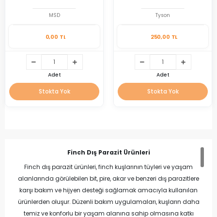
MSD
Tyson
0,00 TL
250,00 TL
Adet
Adet
Stokta Yok
Stokta Yok
Finch Dış Parazit Ürünleri
Finch dış parazit ürünleri, finch kuşlarının tüyleri ve yaşam
alanlarında görülebilen bit, pire, akar ve benzeri dış parazitlere
karşı bakım ve hijyen desteği sağlamak amacıyla kullanılan
ürünlerden oluşur. Düzenli bakım uygulamaları, kuşların daha
temiz ve konforlu bir yaşam alanına sahip olmasına katkı