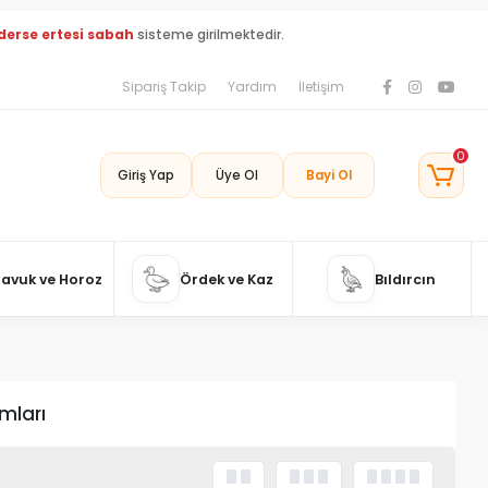
derse ertesi sabah
sisteme girilmektedir.
Sipariş Takip
Yardım
İletişim
0
Giriş Yap
Üye Ol
Bayi Ol
Tavuk ve Horoz
Ördek ve Kaz
Bıldırcın
mları