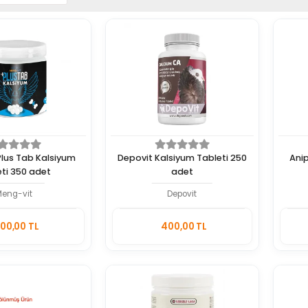
lus Tab Kalsiyum
Depovit Kalsiyum Tableti 250
Anip
eti 350 adet
adet
Meng-vit
Depovit
Sepete
Sepete
00,00 TL
400,00 TL
Ekle
Ekle
Adet