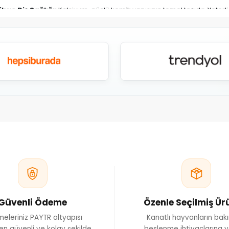
k ve Diş Sağlığı:
Kalsiyum, güçlü kemik yapısının temel taşıdır. Yeterli
ileri yaşlarda kemik kırılmalarının ö
urta Üretimi:
Dişi ördek ve kazlar, yumurtladıkları her dönemde kals
düzgün ve sağlam olmasına yardımcı olur, bö
 ve Sinir Fonksiyonları:
Kalsiyum, kas kasılmalarının ve sinir iletiml
sağlığını iyileştir
Kaynakları:
Ördek ve kazların beslenmesinde kalsiyum kaynakları, ge
 olarak formüle edilmiş takviye yemler şeklinde sunulmaktadır. Bu ürü
formlarda sunulur.
ksikliği:
Kalsiyum eksikliği, ördek ve kazlarda çeşitli sağlık sorunlar
yıflığı ve daha fazla kırılganlık gibi problemler bu eksiklik sonucu görü
geçilmesine yardımcı o
lanılır?
Ördek ve kazlarınızın kalsiyum ihtiyacını karşılamak için, be
ını kullanabilirsiniz. Yetişkin ördek ve kazlar için kalsiyum takviyesi,
şekilde sunulmalıdır
azlarınız için en uygun kalsiyum desteğini sağlamak, sağlıklı ve verimli b
hayvanlarınızın sağlığını iyileştirir ve üretim ve
Güvenli Ödeme
Özenle Seçilmiş Ür
eleriniz PAYTR altyapısı
Kanatlı hayvanların bak
en güvenli ve kolay şekilde
beslenme ihtiyaçlarına y