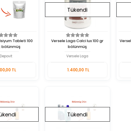
Tükendi
lsiyum Tableti 100
Versele Laga Calci lux 100 gr
Versel
t bölünmüş
bölünmüş
Depovit
Versele Laga
Sepete
Stokta
00,00 TL
1.400,00 TL
Ekle
Yok
Adet
ükendi
Tükendi