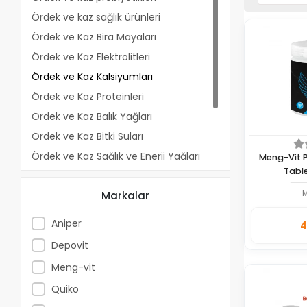
Ördek ve kaz sağlık ürünleri
Ördek ve Kaz Bira Mayaları
Ördek ve Kaz Elektrolitleri
Ördek ve Kaz Kalsiyumları
Ördek ve Kaz Proteinleri
Ördek ve Kaz Balık Yağları
Ördek ve Kaz Bitki Suları
Ördek ve Kaz Sağlık ve Enerji Yağları
Meng-Vit P
Tabl
Ördek ve Kaz İç Parazit Ürünleri
Markalar
Ördek ve Kaz Dış Parazit Ürünleri
Ördek ve Kaz Dezenfektanları
Aniper
4
Adet
Depovit
Meng-vit
Quiko