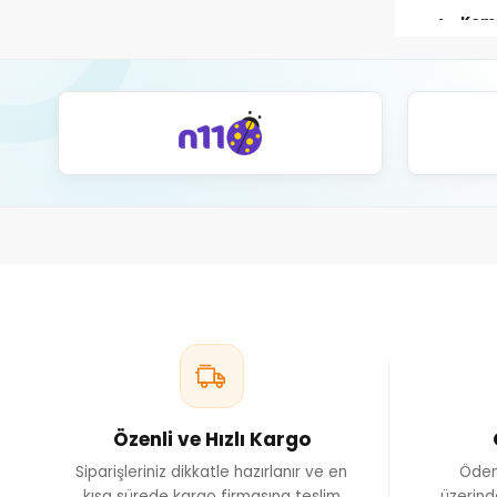
Kemi
Yum
Kas
Kalsiyum 
ve özel
Kalsiyum E
kas za
Nasıl Kul
kaynaklar
Ördek ve k
Özenli ve Hızlı Kargo
Siparişleriniz dikkatle hazırlanır ve en
Ödem
kısa sürede kargo firmasına teslim
üzerind