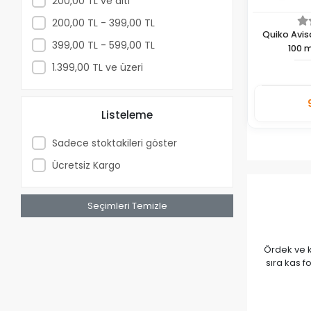
200,00 TL ve altı
200,00 TL - 399,00 TL
Quiko Avis
399,00 TL - 599,00 TL
100 
1.399,00 TL ve üzeri
Listeleme
Adet
Sadece stoktakileri göster
Ücretsiz Kargo
Seçimleri Temizle
Ördek ve k
sıra kas f