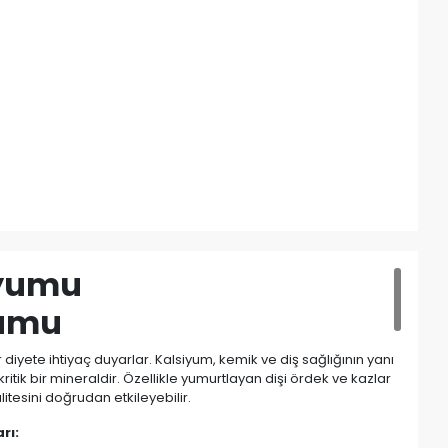
iyumu
yumu
 diyete ihtiyaç duyarlar. Kalsiyum, kemik ve diş sağlığının yanı
 kritik bir mineraldir. Özellikle yumurtlayan dişi ördek ve kazlar
itesini doğrudan etkileyebilir.
rı: