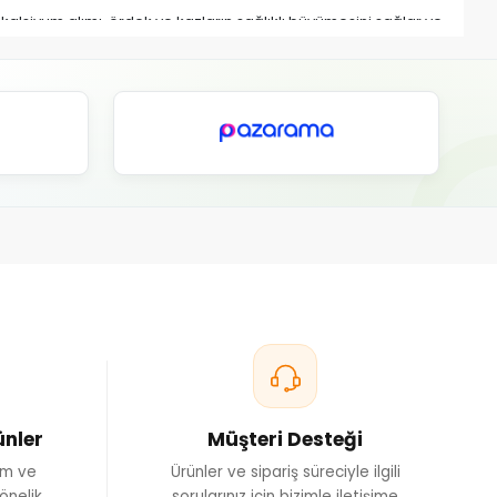
 kalsiyum alımı, ördek ve kazların sağlıklı büyümesini sağlar ve
nlenmesine yardımcı olur.
iyum ihtiyacı artar. Yeterli kalsiyum alımı, yumurta kabuğunun
ylece üretim verimliliği artar.
erinin düzgün çalışmasını sağlar, bu da ördek ve kazların genel
ir.
nellikle öğütülmüş kabuklu deniz ürünleri, kalsiyum karbonat
nler, hayvanın sindirimi ve biyoyararlanımı açısından uygun
ına yol açabilir. Yumurta kabuğunun ince olması, zayıf kemikler,
lebilir. Düzenli kalsiyum takviyesi, bu tür sorunların önüne
lur.
slenme düzenlerinde kaliteli takviye yemler ve doğal kalsiyum
 günlük yemlerine entegre edilerek, tüm yıl boyunca dengeli bir
.
ir yetiştiricilik için temel bir adımdır. Kalsiyum takviyesi ile,
rimliliğini artırabilirsiniz.
ünler
Müşteri Desteği
ım ve
Ürünler ve sipariş süreciyle ilgili
önelik
sorularınız için bizimle iletişime