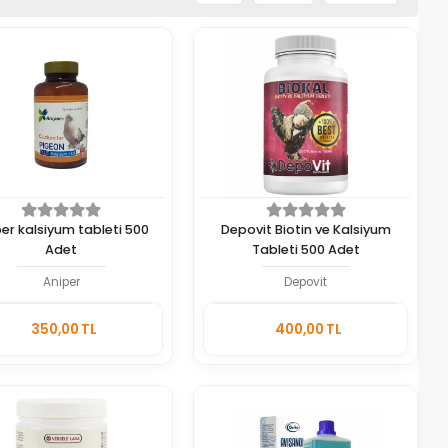
er kalsiyum tableti 500
Depovit Biotin ve Kalsiyum
Adet
Tableti 500 Adet
Aniper
Depovit
Sepete
Sepete
350,00 TL
400,00 TL
Ekle
Ekle
Adet
Adet