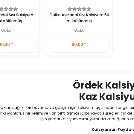
anol Sıvı Kalsiyum
Quiko Avisanol Sıvı Kalsiyum 50
ml bölünmüş
ml bölünmüş
Quiko
Quiko
Stokta
Stokta
90,00 TL
60,00 TL
Yok
Yok
Adet
Ördek Kals
Kaz Kalsi
azlar, sağlıklı bir büyüme ve gelişim için kalsiyum açısından zengin bir
onksiyonları, sinir iletimi ve kan pıhtılaşması gibi hayati süreçler için de
için yeterli kalsiyum alımı, yumurta kabuğunun kal
Kalsiyumun Faydala