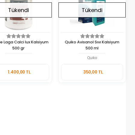
Tükendi
Tükendi
e Laga Calci lux Kalsiyum
Quiko Avisanol Sıvı Kalsiyum
500 gr
500 ml
Quiko
Stokta
Stokta
1.400,00 TL
350,00 TL
Yok
Yok
Adet
Adet