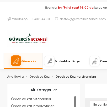
Siparişler
haftaiçi saat 14:00 da
kargo ar
WhatsApp - 05432044613
destek@guvercineczanesi.com
Güvercin
Muhabbet Kuşu
Kan
Ana Sayfa
Ördek ve Kaz
Ördek ve Kaz Kalsiyumları
Alt Kategoriler
Ördek ve kaz vitaminleri
Ördek ve kaz probiyotikleri