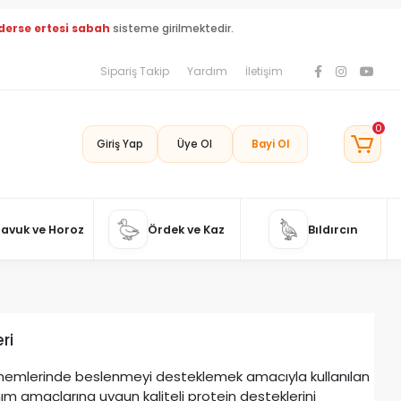
derse ertesi sabah
sisteme girilmektedir.
Sipariş Takip
Yardım
İletişim
0
Giriş Yap
Üye Ol
Bayi Ol
Tavuk ve Horoz
Ördek ve Kaz
Bıldırcın
ri
 dönemlerinde beslenmeyi desteklemek amacıyla kullanılan
nım amaçlarına uygun kaliteli protein desteklerini