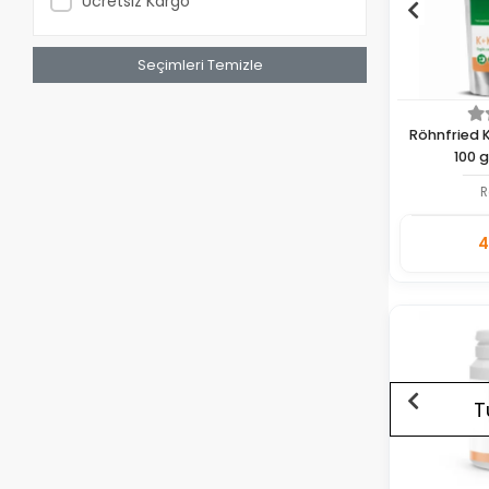
Ücretsiz Kargo
Seçimleri Temizle
Röhnfried 
100 
R
4
Adet
T