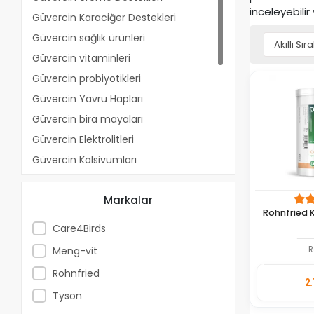
inceleyebilir
Güvercin Karaciğer Destekleri
Güvercin sağlık ürünleri
Güvercin vitaminleri
Güvercin probiyotikleri
Güvercin Yavru Hapları
Güvercin bira mayaları
Güvercin Elektrolitleri
Güvercin Kalsiyumları
Güvercin Proteinleri
Markalar
Güvercin Balık Yağları
Rohnfried 
Güvercin Bitki Suları
Care4Birds
Güvercin Banyo Tuzları
Meng-vit
R
Güvercin Sağlık ve Enerji Yağları
Rohnfried
Güvercin İç Parazit Ürünleri
2.
Tyson
Adet
Güvercin Dış Parazit Ürünleri