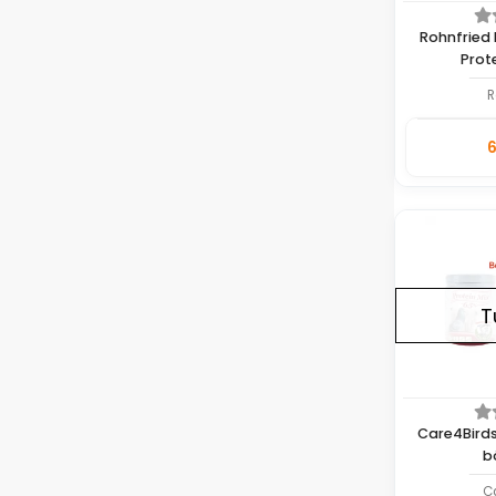
Rohnfried 
Prot
R
6
Adet
T
Care4Birds
b
C