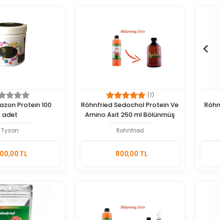
(1)
zon Protein 100
Röhnfried Sedochol Protein Ve
Röhn
adet
Amino Asit 250 ml Bölünmüş
Tyson
Rohnfried
Sepete
Sepete
00,00 TL
800,00 TL
Ekle
Ekle
Adet