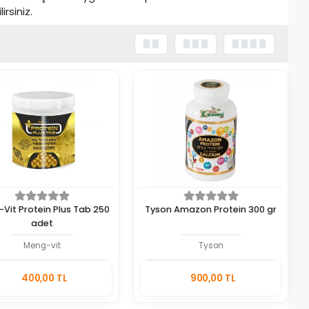
rsiniz.
Vit Protein Plus Tab 250
Tyson Amazon Protein 300 gr
adet
Meng-vit
Tyson
Sepete
Sepete
400,00 TL
900,00 TL
Ekle
Ekle
Adet
Adet