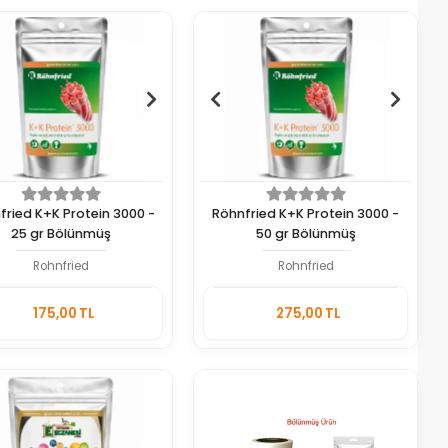
fried K+K Protein 3000 -
Röhnfried K+K Protein 3000 -
25 gr Bölünmüş
50 gr Bölünmüş
Rohnfried
Rohnfried
Sepete
Sepete
175,00 TL
275,00 TL
Ekle
Ekle
Adet
Adet