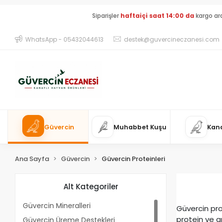
Siparişler
haftaiçi saat 14:00 da
kargo ar
WhatsApp - 05432044613
destek@guvercineczanesi.com
Güvercin
Muhabbet Kuşu
Kan
Ana Sayfa
Güvercin
Güvercin Proteinleri
Alt Kategoriler
Güvercin Mineralleri
Güvercin pro
protein ve a
Güvercin Üreme Destekleri