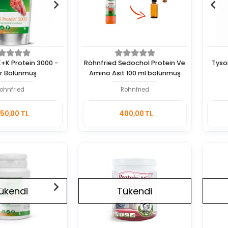
K+K Protein 3000 -
Röhnfried Sedochol Protein Ve
Tyso
gr Bölünmüş
Amino Asit 100 ml bölünmüş
ohnfried
Rohnfried
Sepete
Sepete
50,00 TL
400,00 TL
Ekle
Ekle
Adet
ükendi
Tükendi