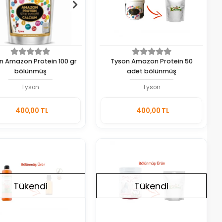
n Amazon Protein 100 gr
Tyson Amazon Protein 50
bölünmüş
adet bölünmüş
Tyson
Tyson
Sepete
Sepete
400,00 TL
400,00 TL
Ekle
Ekle
Adet
Adet
Tükendi
Tükendi