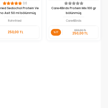
(2)
ried Sedochol Protein Ve
Care4Birds Protein Mix 100 gr
no Asit 50 ml bölünmüş
bölünmüş
Rohnfried
Care4Birds
Stokta
Stokta
300,00 TL
250,00 TL
Yok
Yok
%17
250,00 TL
Adet
Adet