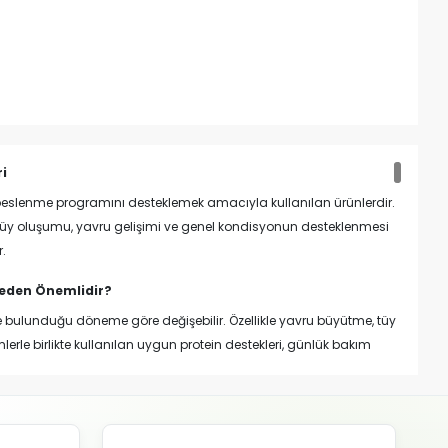
ri
e beslenme programını desteklemek amacıyla kullanılan ürünlerdir.
i tüy oluşumu, yavru gelişimi ve genel kondisyonun desteklenmesi
r.
Neden Önemlidir?
e bulunduğu döneme göre değişebilir. Özellikle yavru büyütme, tüy
erle birlikte kullanılan uygun protein destekleri, günlük bakım
ımcı olabilir.
ımı, temiz içme suyu, vitamin, mineral ve aminoasit dengesi birlikte
e birden fazla protein ürününün aynı anda verilmemesi önemlidir.