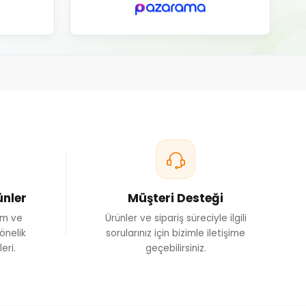
aki İlişki
ılan temel bileşenlerdir. Bazı aminoasitler güvercinlerin vücudunda
ok protein destek ürününde farklı aminoasitler birlikte bulunabilir.
ından ürün içeriklerinde sıkça yer alabilir. Her ürünün formülü farklı
dikkatle incelenmelidir.
ein Desteği
eminde güvercinlerin protein ve aminoasit ihtiyacı artabilir. Yeni
 uygun aminoasit ürünleri bakım programına dâhil edilebilir.
ller, yağ asitleri ve kaliteli yemlerle birlikte dengeli bir program
ünler
Müşteri Desteği
şulları da bu dönemde önem taşır.
ım ve
Ürünler ve sipariş süreciyle ilgili
nde Protein
önelik
sorularınız için bizimle iletişime
eri.
geçebilirsiniz.
mik, tüy ve diğer dokuların gelişimi için dengeli bir beslenme
leri de yeterli protein ve aminoasit içermelidir.
tarlar aşılmamalıdır. Aşırı ve dengesiz protein kullanımı daha iyi