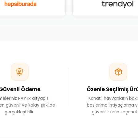
Protein ve Aminoasit Arasınd
aminoasitlerden oluşur. Aminoasitler, vücutta farklı dokuların yapısına kat
tarda üretilemediği için beslenme yoluyla alınmaları gerekir. Bu nedenle birç
 lizin gibi aminoasitler özellikle tüy yapısı, gelişim ve genel kondisyon açıs
olduğundan içerik listesi ve kullanım amacı 
Tüy Değişim Döneminde Prot
k ölçüde protein yapısındaki keratinden oluşur. Bu nedenle tüy değişim dön
lü tüylerin oluşumunu desteklemek amacıyla kaliteli protein kaynakları ve
döneminde yalnızca protein desteğine odaklanılmamalıdır. Vitaminler, minera
Güvenli Ödeme
Özenle Seçilmiş Ür
uygulanmalıdır. Kuşların dinlenme süresi ve kümes ko
eleriniz PAYTR altyapısı
Kanatlı hayvanların bak
en güvenli ve kolay şekilde
Yavru Güvercinlerin Gelişimi
beslenme ihtiyaçlarına y
gerçekleştirilir.
güvenilir ürün seçenekl
üvercinlerin büyüme döneminde protein önemli bir besin bileşenidir. Kas, ke
programına ihtiyaç duyulur. Yavru büyüten damızlık güvercinlerin yem
inde kullanılan ürünler, gelişim ihtiyacına uygun seçilmeli ve önerilen mik