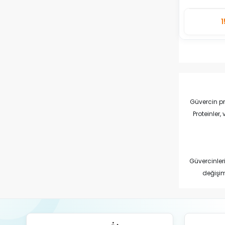
1
Adet
Güvercin pr
Proteinler
Güvercinler
değişim
Protein dest
değerlend