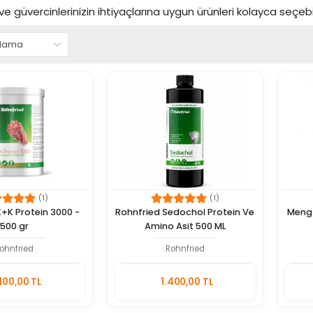
 ve güvercinlerinizin ihtiyaçlarına uygun ürünleri kolayca seçebili
(1)
(1)
K+K Protein 3000 -
Rohnfried Sedochol Protein Ve
Meng-
500 gr
Amino Asit 500 ML
ohnfried
Rohnfried
Sepete
Sepete
100,00 TL
1.400,00 TL
Ekle
Ekle
Adet