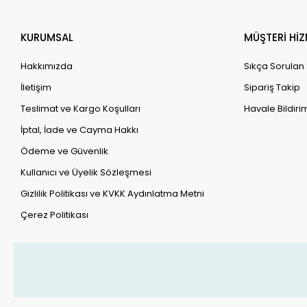
KURUMSAL
MÜŞTERİ HİZ
Yoğun uç
Hakkımızda
Sıkça Sorulan
korunmasın
İletişim
Sipariş Takip
Teslimat ve Kargo Koşulları
Havale Bildirim
Protein ü
İptal, İade ve Cayma Hakkı
Ödeme ve Güvenlik
Kullanıcı ve Üyelik Sözleşmesi
Damızlık gü
Gizlilik Politikası ve KVKK Aydınlatma Metni
Çerez Politikası
Üreme dönemi
Protein ü