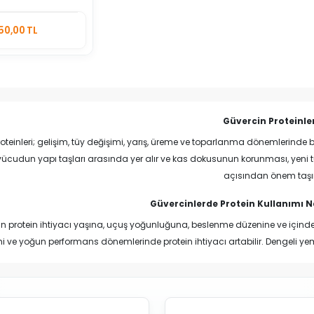
Stokta
50,00 TL
Yok
Güvercin Proteinle
oteinleri; gelişim, tüy değişimi, yarış, üreme ve toparlanma dönemlerind
, vücudun yapı taşları arasında yer alır ve kas dokusunun korunması, yen
açısından önem taşı
Güvercinlerde Protein Kullanımı 
in protein ihtiyacı yaşına, uçuş yoğunluğuna, beslenme düzenine ve içind
i ve yoğun performans dönemlerinde protein ihtiyacı artabilir. Dengeli yeml
programının tamamlanmasına yard
eği tek başına yeterli bir beslenme programı oluşturmaz. Kaliteli yem karış
irilmelidir. Ürünlerin önerilen miktarlarda kullanılması ve gereksiz şekild