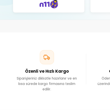
Proteinler 
yeterli mik
Metiyonin ve
Tüyler büyü
ve güç
Tüy değişim 
Özenli ve Hızlı Kargo
Siparişleriniz dikkatle hazırlanır ve en
Ödem
kısa sürede kargo firmasına teslim
üzerind
edilir.
Yavru g
Yavru dönem