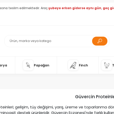
acına teslim edilmektedir. Araç
şubeye erken giderse aynı gün
,
geç gi
arya
Papağan
Finch
Güvercin Proteinle
teinleri; gelişim, tüy değişimi, yarış, üreme ve toparlanma
minoasit destek ürünleridir. Güvercin Eczanesi'nde farklı kulla