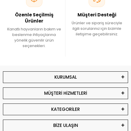
hazırlanmıştır. Kuşunuzun sağlık durumuyla ilgili özel
durumlarda veteriner hekiminizin önerilerini dikkate alınız.
Destek ürünleri üretici talimatlarına uygun şekilde
Özenle Seçilmiş
Müşteri Desteği
kullanılmalıdır.
Ürünler
Ürünler ve sipariş süreciyle
ilgili sorularınız için bizimle
Kanatlı hayvanların bakım ve
iletişime geçebilirsiniz.
beslenme ihtiyaçlarına
yönelik güvenilir ürün
seçenekleri.
KURUMSAL
MÜŞTERİ HİZMETLERİ
KATEGORİLER
BİZE ULAŞIN