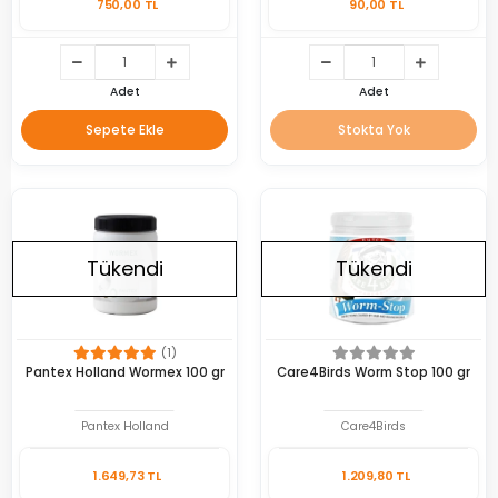
750,00 TL
90,00 TL
Adet
Adet
Sepete Ekle
Stokta Yok
Tükendi
Tükendi
(1)
Pantex Holland Wormex 100 gr
Care4Birds Worm Stop 100 gr
Pantex Holland
Care4Birds
1.649,73 TL
1.209,80 TL