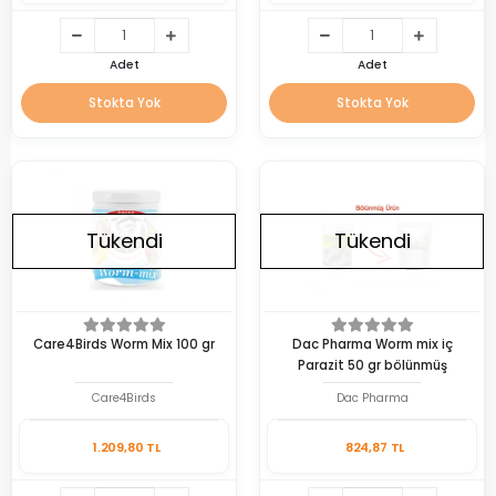
Adet
Adet
Stokta Yok
Stokta Yok
Tükendi
Tükendi
Care4Birds Worm Mix 100 gr
Dac Pharma Worm mix iç
Parazit 50 gr bölünmüş
Care4Birds
Dac Pharma
1.209,80 TL
824,87 TL