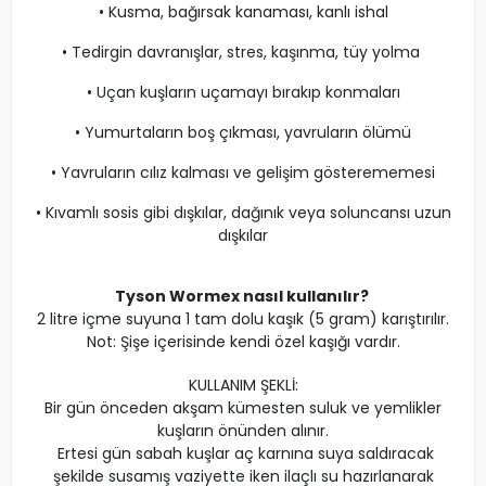
• Kusma, bağırsak kanaması, kanlı ishal
• Tedirgin davranışlar, stres, kaşınma, tüy yolma
• Uçan kuşların uçamayı bırakıp konmaları
• Yumurtaların boş çıkması, yavruların ölümü
• Yavruların cılız kalması ve gelişim gösterememesi
• Kıvamlı sosis gibi dışkılar, dağınık veya soluncansı uzun
dışkılar
Tyson Wormex nasıl kullanılır?
2 litre içme suyuna 1 tam dolu kaşık (5 gram) karıştırılır.
Not: Şişe içerisinde kendi özel kaşığı vardır.
KULLANIM ŞEKLİ:
Bir gün önceden akşam kümesten suluk ve yemlikler
kuşların önünden alınır.
Ertesi gün sabah kuşlar aç karnına suya saldıracak
şekilde susamış vaziyette iken ilaçlı su hazırlanarak