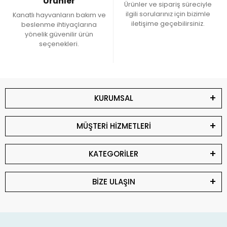
Ürünler
Ürünler ve sipariş süreciyle
ilgili sorularınız için bizimle
Kanatlı hayvanların bakım ve
iletişime geçebilirsiniz.
beslenme ihtiyaçlarına
yönelik güvenilir ürün
seçenekleri.
KURUMSAL
MÜŞTERİ HİZMETLERİ
KATEGORİLER
BİZE ULAŞIN