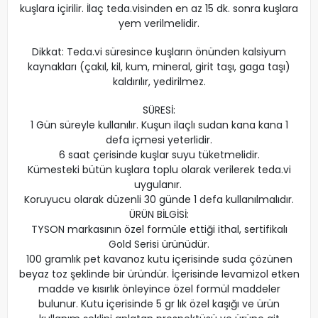
kuşlara içirilir. İlaç teda.visinden en az 15 dk. sonra kuşlara
yem verilmelidir.
Dikkat: Teda.vi süresince kuşların önünden kalsiyum
kaynakları (çakıl, kil, kum, mineral, girit taşı, gaga taşı)
kaldırılır, yedirilmez.
SÜRESİ:
1 Gün süreyle kullanılır. Kuşun ilaçlı sudan kana kana 1
defa içmesi yeterlidir.
6 saat çerisinde kuşlar suyu tüketmelidir.
Kümesteki bütün kuşlara toplu olarak verilerek teda.vi
uygulanır.
Koruyucu olarak düzenli 30 günde 1 defa kullanılmalıdır.
ÜRÜN BİLGİSİ:
TYSON markasının özel formüle ettiği ithal, sertifikalı
Gold Serisi ürünüdür.
100 gramlık pet kavanoz kutu içerisinde suda çözünen
beyaz toz şeklinde bir üründür. İçerisinde levamizol etken
madde ve kısırlık önleyince özel formül maddeler
bulunur. Kutu içerisinde 5 gr lık özel kaşığı ve ürün