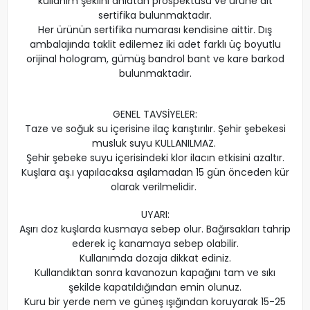
kullanım şeklini anlatan prospektüsü ve ürüne ait
sertifika bulunmaktadır.
Her ürünün sertifika numarası kendisine aittir. Dış
ambalajında taklit edilemez iki adet farklı üç boyutlu
orijinal hologram, gümüş bandrol bant ve kare barkod
bulunmaktadır.
GENEL TAVSİYELER:
Taze ve soğuk su içerisine ilaç karıştırılır. Şehir şebekesi
musluk suyu KULLANILMAZ.
Şehir şebeke suyu içerisindeki klor ilacın etkisini azaltır.
Kuşlara aş.ı yapılacaksa aşılamadan 15 gün önceden kür
olarak verilmelidir.
UYARI:
Aşırı doz kuşlarda kusmaya sebep olur. Bağırsakları tahrip
ederek iç kanamaya sebep olabilir.
Kullanımda dozaja dikkat ediniz.
Kullandıktan sonra kavanozun kapağını tam ve sıkı
şekilde kapatıldığından emin olunuz.
Kuru bir yerde nem ve güneş ışığından koruyarak 15-25