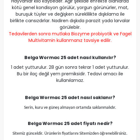
Hayvanlar kilo kaybeder. Ağır şekilde enfekte olanlarda
kötü genel kondisyon görülür, yorgun görünürler, mat,
buruşuk tüyler ve değişken süreklilikte dışkılama ile
birlikte cansızdırlar. Nadiren dışkıda parazit yada larvalar
görülebiir.
Tedavilerden sonra mutlaka
Biozyme probiyotik
ve
Fagel
Multivitamin
kullanmanız tavsiye edilir.
Belga Wormac 25 adet nasıl kullanılır?
1 adet yutturulur. 28 gün sonra tekrar 1 adet yutturulur.
Bu bir ilaç değil yem premiksidir. Tedavi amacı ile
kullanılamaz.
Belga Wormac 25 adet
nasıl saklanır?
Serin, kuru ve güneş almayan ortamda saklanmalıdır.
Belga Wormac 25 adet
fiyatı nedir?
Sitemiz günceldir. Ürünlerin fiyatlarını Sitemizden öğrenebilirsiniz.