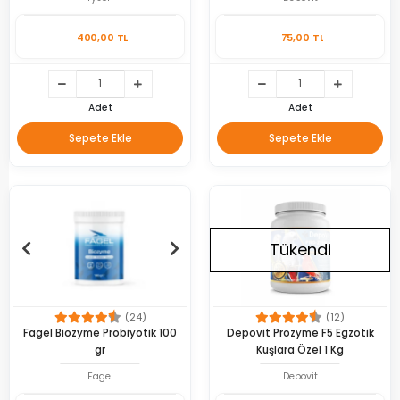
400,00 TL
75,00 TL
Adet
Adet
Sepete Ekle
Sepete Ekle
Tükendi
(24)
(12)
Fagel Biozyme Probiyotik 100
Depovit Prozyme F5 Egzotik
gr
Kuşlara Özel 1 Kg
Fagel
Depovit