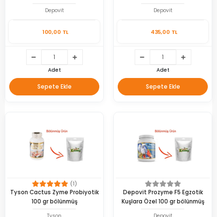
Depovit
Depovit
100,00 TL
435,00 TL
Adet
Adet
Sepete Ekle
Sepete Ekle
(1)
Tyson Cactus Zyme Probiyotik
Depovit Prozyme F5 Egzotik
100 gr bölünmüş
Kuşlara Özel 100 gr bölünmüş
Tyson
Depovit