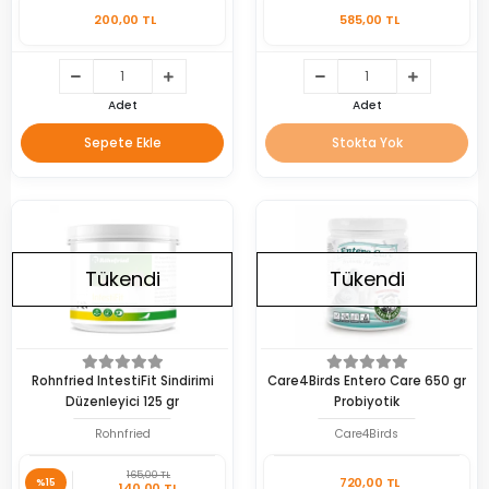
200,00 TL
585,00 TL
Adet
Adet
Sepete Ekle
Stokta Yok
Tükendi
Tükendi
Rohnfried IntestiFit Sindirimi
Care4Birds Entero Care 650 gr
Düzenleyici 125 gr
Probiyotik
Rohnfried
Care4Birds
165,00 TL
720,00 TL
%15
140,00 TL