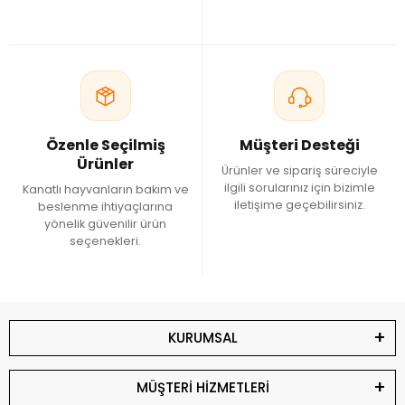
şekilde kullanılmalıdır. Taze içme suyu kullanılmalı ve hazırlanan
karışımlar uzun süre bekletilmemelidir. Ürünlerin uygun saklama
koşullarında muhafaza edilmesi de önemlidir.
Doğru Probiyotik Nasıl Seçilir?
Ürün seçimi yapılırken içerdiği probiyotik suşları, ek bileşenleri ve
kullanım amacı birlikte değerlendirilmelidir. Günlük bakım için
Özenle Seçilmiş
Müşteri Desteği
geliştirilen ürünlerle özel dönemlere yönelik formüller farklı
Ürünler
Ürünler ve sipariş süreciyle
içeriklere sahip olabilir.
ilgili sorularınız için bizimle
Kanatlı hayvanların bakım ve
iletişime geçebilirsiniz.
beslenme ihtiyaçlarına
Muhabbet Kuşu Probiyotikleri Güvercin Eczanesi'nde
yönelik güvenilir ürün
Güvercin Eczanesi'nde muhabbet kuşlarının farklı bakım
seçenekleri.
dönemlerine uygun probiyotik ürünlerini inceleyebilirsiniz. İçerikleri
karşılaştırarak kuşunuzun bakım programına uygun ürünleri
güvenle tercih edebilirsiniz.
KURUMSAL
MÜŞTERİ HİZMETLERİ