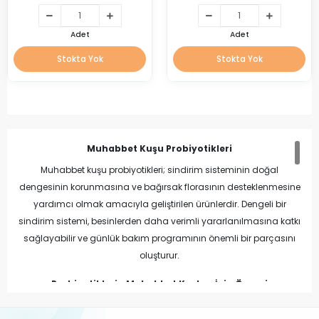
Adet
Adet
Stokta Yok
Stokta Yok
Muhabbet Kuşu Probiyotikleri
Muhabbet kuşu probiyotikleri; sindirim sisteminin doğal
dengesinin korunmasına ve bağırsak florasının desteklenmesine
yardımcı olmak amacıyla geliştirilen ürünlerdir. Dengeli bir
sindirim sistemi, besinlerden daha verimli yararlanılmasına katkı
sağlayabilir ve günlük bakım programının önemli bir parçasını
oluşturur.
Probiyotiklerin Muhabbet Kuşları İçin Önemi
Bağırsak florası, sindirim sisteminin düzenli çalışmasında önemli