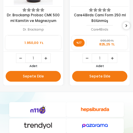
Dr. Brockamp Probac CMK 500
Care4Birds Carni Form 250 ml
ml Karnitin ve Magnezyum
Bölünmüş
Dr. Brockamp
Care4Birds
990,30 TL
1.950,00 TL
%17
825,25 TL
Adet
Adet
Sepete Ekle
Sepete Ekle