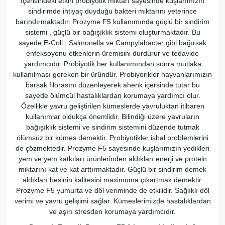
İçerisindeki etkin probiyotik miktarı sayesinde kuşlarımızın
sindirimde ihtiyaç duyduğu bakteri miktarını yeterince
barındırmaktadır. Prozyme F5 kullanımında güçlü bir sindirim
sistemi , güçlü bir bağışıklık sistemi oluşturmaktadır. Bu
sayede E-Coli , Salmonella ve Campylabacter gibi bağırsak
enfeksoyonu etkenlerin üremisini durdurur ve tedavide
yardımcıdır. Probiyotik her kullanımından sonra mutlaka
kullanılması gereken bir üründür. Probiyorikler hayvanlarımızın
barsak filorasını düzenleyerek ahenk içersinde tutar bu
sayede ölümcül hastalıklardan korumaya yardımcı olur.
Özellikle yavru geliştirilen kümeslerde yavruluktan itibaren
kullanımlar oldukça önemlidir. Bilindiği üzere yavruların
bağışıklık sistemi ve sindirim sistemini düzende tutmak
ölümsüz bir kümes demektir. Probiyotikler ishal problemlerini
de çözmektedir. Prozyme F5 sayesinde kuşlarımızın yedikleri
yem ve yem katkıları ürünlerinden aldıkları enerji ve protein
miktarını kat ve kat arttırmaktadır. Güçlü bir sindirim demek
aldıkları besinin kalitesini maximuma çıkartmak demektir.
Prozyme F5 yumurta ve döl veriminde de etkilidir. Sağlıklı döl
verimi ve yavru gelişimi sağlar. Kümeslerimizde hastalıklardan
ve aşırı stresden korumaya yardımcıdır.