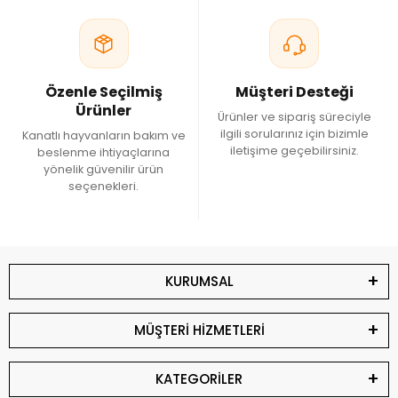
Özenle Seçilmiş
Müşteri Desteği
Ürünler
Ürünler ve sipariş süreciyle
ilgili sorularınız için bizimle
Kanatlı hayvanların bakım ve
iletişime geçebilirsiniz.
beslenme ihtiyaçlarına
yönelik güvenilir ürün
seçenekleri.
KURUMSAL
MÜŞTERİ HİZMETLERİ
KATEGORİLER