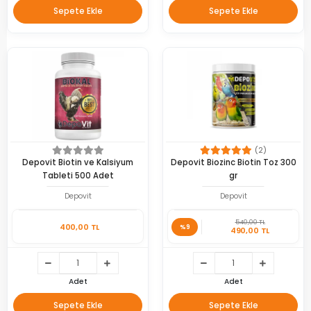
Sepete Ekle
Sepete Ekle
(2)
Depovit Biotin ve Kalsiyum
Depovit Biozinc Biotin Toz 300
Tableti 500 Adet
gr
Depovit
Depovit
540,00 TL
400,00 TL
%9
490,00 TL
Adet
Adet
Sepete Ekle
Sepete Ekle