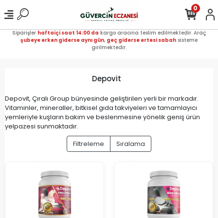
0
Siparişler
haftaiçi saat 14:00 da
kargo aracına teslim edilmektedir. Araç
şubeye erken giderse aynı gün
,
geç giderse ertesi sabah
sisteme
girilmektedir.
Depovit
Depovit, Çıralı Group bünyesinde geliştirilen yerli bir markadır.
Vitaminler, mineraller, bitkisel gıda takviyeleri ve tamamlayıcı
yemleriyle kuşların bakım ve beslenmesine yönelik geniş ürün
yelpazesi sunmaktadır.
Filtreleme
Sıralama