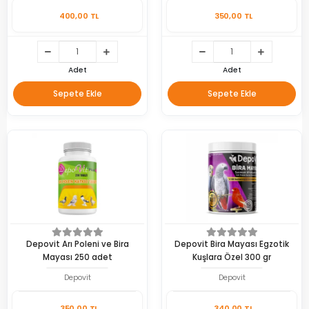
400,00 TL
350,00 TL
Adet
Adet
Sepete Ekle
Sepete Ekle
Depovit Arı Poleni ve Bira
Depovit Bira Mayası Egzotik
Mayası 250 adet
Kuşlara Özel 300 gr
Depovit
Depovit
350,00 TL
340,00 TL