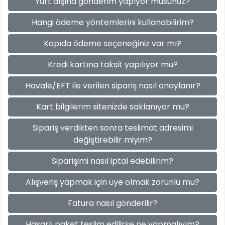
Yurt dışına gönderim yapıyor musunuz?
Hangi ödeme yöntemlerini kullanabilirim?
Kapıda ödeme seçeneğiniz var mı?
Kredi kartına taksit yapılıyor mu?
Havale/EFT ile verilen sipariş nasıl onaylanır?
Kart bilgilerim sitenizde saklanıyor mu?
Sipariş verdikten sonra teslimat adresimi
değiştirebilir miyim?
Siparişimi nasıl iptal edebilirim?
Alışveriş yapmak için üye olmak zorunlu mu?
Fatura nasıl gönderilir?
Hasarlı paket teslim edilirse ne yapmalıyım?