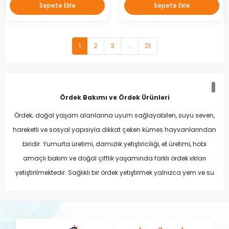
Sepete Ekle
Sepete Ekle
1
2
3
...
21
Ördek Bakımı ve Ördek Ürünleri
Ördek; doğal yaşam alanlarına uyum sağlayabilen, suyu seven,
hareketli ve sosyal yapısıyla dikkat çeken kümes hayvanlarından
biridir. Yumurta üretimi, damızlık yetiştiriciliği, et üretimi, hobi
amaçlı bakım ve doğal çiftlik yaşamında farklı ördek ırkları
yetiştirilmektedir. Sağlıklı bir ördek yetiştirmek yalnızca yem ve su
vermekle sınırlı değildir. Dengeli beslenme, temiz içme suyu, kuru
ve güvenli bir barınma alanı, düzenli hijyen ve ördeğin dönemsel
ihtiyaçlarına uygun bakım programı birlikte değerlendirilmelidir.