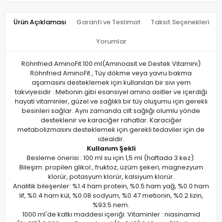
Ürün Açıklaması
Garanti ve Teslimat
Taksit Seçenekleri
Yorumlar
Röhnfried AminoFit 100 ml(Aminoasit ve Destek Vitamini)
Röhnfried AminoFit , Tüy dökme veya yavru bakma
aşamasını desteklemek için kullanılan bir sıvı yem
takviyesidir . Metionin gibi esansiyel amino asitler ve içerdiği
hayati vitaminler, güzel ve sağlıklı bir tüy oluşumu için gerekli
besinleri sağlar. Aynı zamanda cilt sağlığı olumlu yönde
desteklenir ve karaciğer rahatlar. Karaciğer
metabolizmasını desteklemek için gerekli tedaviler için de
idealdir.
Kullanım Şekli
Besleme önerisi : 100 ml su için 1,5 ml (haftada 3 kez).
Bileşim: propilen glikol , fruktoz, üzüm şekeri, magnezyum
klorür, potasyum klorür, kalsiyum klorür.
Analitik bileşenler: %1.4 ham protein, %0.5 ham yağ, %0.0 ham
lif, %0.4 ham kül, %0.08 sodyum, %0.47 metionin, %0.2 lizin,
%93.5 nem.
1000 ml'de katkı maddesi içeriği: Vitaminler : niasinamid