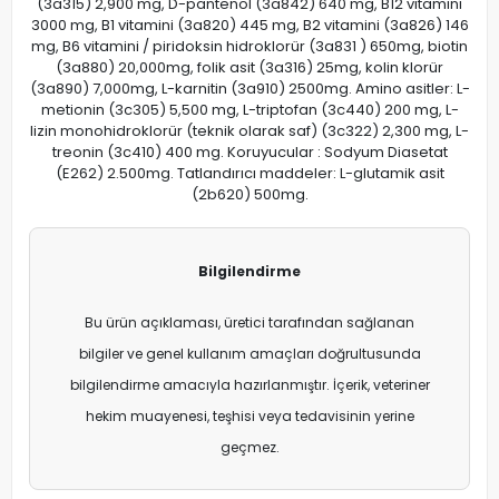
(3a315) 2,900 mg, D-pantenol (3a842) 640 mg, B12 vitamini
3000 mg, B1 vitamini (3a820) 445 mg, B2 vitamini (3a826) 146
mg, B6 vitamini / piridoksin hidroklorür (3a831 ) 650mg, biotin
(3a880) 20,000mg, folik asit (3a316) 25mg, kolin klorür
(3a890) 7,000mg, L-karnitin (3a910) 2500mg. Amino asitler: L-
metionin (3c305) 5,500 mg, L-triptofan (3c440) 200 mg, L-
lizin monohidroklorür (teknik olarak saf) (3c322) 2,300 mg, L-
treonin (3c410) 400 mg. Koruyucular : Sodyum Diasetat
(E262) 2.500mg. Tatlandırıcı maddeler: L-glutamik asit
(2b620) 500mg.
Bilgilendirme
Bu ürün açıklaması, üretici tarafından sağlanan
bilgiler ve genel kullanım amaçları doğrultusunda
bilgilendirme amacıyla hazırlanmıştır. İçerik, veteriner
hekim muayenesi, teşhisi veya tedavisinin yerine
geçmez.