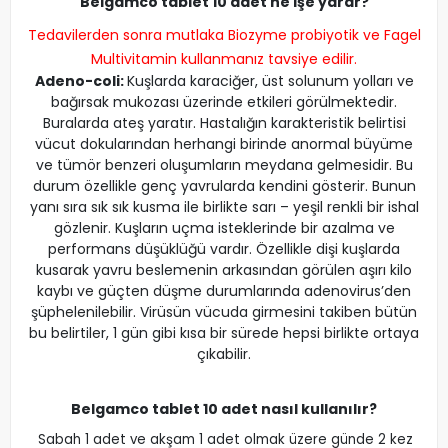
Belgamco tablet 10 adet ne işe yarar?
Tedavilerden sonra mutlaka
Biozyme probiyotik
ve
Fagel
Multivitamin
kullanmanız tavsiye edilir.
Adeno-coli:
Kuşlarda karaciğer, üst solunum yolları ve
bağırsak mukozası üzerinde etkileri görülmektedir.
Buralarda ateş yaratır. Hastalığın karakteristik belirtisi
vücut dokularından herhangi birinde anormal büyüme
ve tümör benzeri oluşumların meydana gelmesidir. Bu
durum özellikle genç yavrularda kendini gösterir. Bunun
yanı sıra sık sık kusma ile birlikte sarı – yeşil renkli bir ishal
gözlenir. Kuşların uçma isteklerinde bir azalma ve
performans düşüklüğü vardır. Özellikle dişi kuşlarda
kusarak yavru beslemenin arkasından görülen aşırı kilo
kaybı ve güçten düşme durumlarında adenovirus’den
şüphelenilebilir. Virüsün vücuda girmesini takiben bütün
bu belirtiler, 1 gün gibi kısa bir sürede hepsi birlikte ortaya
çıkabilir.
Belgamco tablet 10 adet nasıl kullanılır?
Sabah 1 adet ve akşam 1 adet olmak üzere günde 2 kez