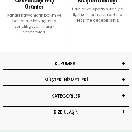
Özenle Seçilmiş
Müşteri Desteği
Ürünler
Ürünler ve sipariş süreciyle
ilgili sorularınız için bizimle
Kanatlı hayvanların bakım ve
iletişime geçebilirsiniz.
beslenme ihtiyaçlarına
yönelik güvenilir ürün
seçenekleri.
KURUMSAL
MÜŞTERİ HİZMETLERİ
KATEGORİLER
BİZE ULAŞIN