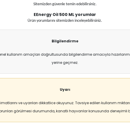
Sitemizden güvenle temin edebilirsiniz.
EEnergy Oil 500 ML
yorumlar
Ürün yorumlarını sitemizden inceleyebilirsiniz.
Bilgilendirme
enel kullanım amaçları doğrultusunda bilgilendirme amacıyla hazırlanmıştı
yerine geçmez.
Uyarı
matlarını ve uyarıları dikkatlice okuyunuz. Tavsiye edilen kullanım mikt
sorunları görülmesi durumunda, kanatlı hayvanlar konusunda deneyimli bi