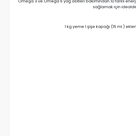
Omega 3 ve Omega 6 yağ asitleri bakımından 10 farklı enerj
sağlamak için idealdir.
1 kg yeme 1 şişe kapağı (15 ml.) ek