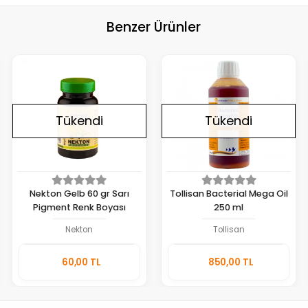
Benzer Ürünler
Tükendi
Tükendi
Nekton Gelb 60 gr Sarı
Tollisan Bacterial Mega Oil
Pigment Renk Boyası
250 ml
Nekton
Tollisan
Stokta
Stokta
60,00 TL
850,00 TL
Yok
Yok
Adet
Adet