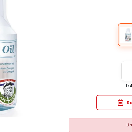
174
S
Ür