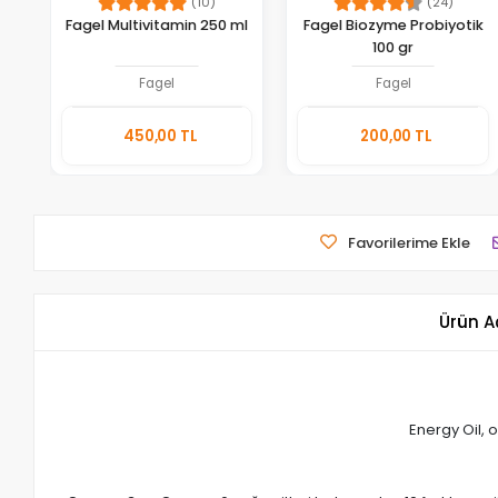
(10)
(24)
Fagel Multivitamin 250 ml
Fagel Biozyme Probiyotik
100 gr
Fagel
Fagel
Sepete
Sepete
450,00 TL
200,00 TL
Ekle
Ekle
Adet
Adet
Favorilerime Ekle
Ürün A
Energy Oil, 