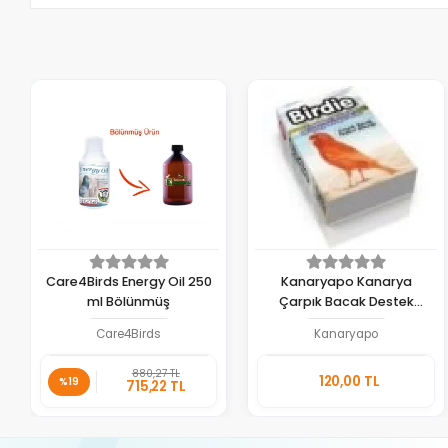
Care4Birds Energy Oil 250
Kanaryapo Kanarya
ml Bölünmüş
Çarpık Bacak Destek
Bileziği
Care4Birds
Kanaryapo
Sepete
Sepete
880,27 TL
120,00 TL
Ekle
Ekle
%19
715,22 TL
Adet
Adet