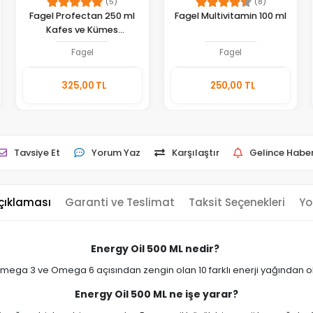
(5)
(8)
Fagel Profectan 250 ml
Fagel Multivitamin 100 ml
Kafes ve Kümes
Dezenfektanı
Fagel
Fagel
Sepete
Sepete
325,00 TL
250,00 TL
Ekle
Ekle
Adet
Adet
Tavsiye Et
Yorum Yaz
Karşılaştır
Gelince Haber
çıklaması
Garanti ve Teslimat
Taksit Seçenekleri
Yo
Energy Oil 500 ML nedir?
omega 3 ve Omega 6 açısından zengin olan 10 farklı enerji yağından 
Energy Oil 500 ML ne işe yarar?