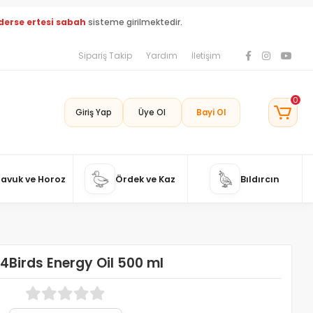
derse ertesi sabah
sisteme girilmektedir.
Sipariş Takip
Yardım
İletişim
0
Giriş Yap
Üye Ol
Bayi Ol
Tavuk ve Horoz
Ördek ve Kaz
Bıldırcın
4Birds Energy Oil 500 ml