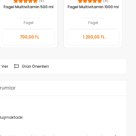
(8)
(8)
Fagel Multivitamin 500 ml
Fagel Multivitamin 1000 ml
Fagel
Fagel
Sepete
Sepete
700,00 TL
1.200,00 TL
Ekle
Ekle
Adet
Adet
 Ver
Ürün Önerileri
rumlar
oluşmaktadır.