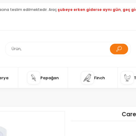
acına teslim edilmektedir. Araç
şubeye erken giderse aynı gün
,
geç gi
arya
Papağan
Finch
Care