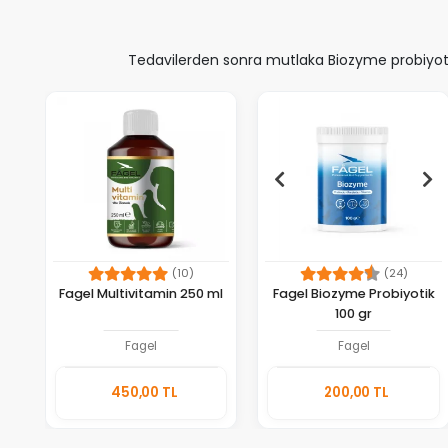
Tedavilerden sonra mutlaka Biozyme probiyotik
(10)
(24)
Fagel Multivitamin 250 ml
Fagel Biozyme Probiyotik
100 gr
Fagel
Fagel
Sepete
Sepete
450,00 TL
200,00 TL
Ekle
Ekle
Adet
Adet