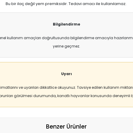
Bu bir ilaç değil yem premiksidir. Tedavi amacı ile kullanılamaz.
Bilgilendirme
enel kullanım amaçları doğrultusunda bilgilendirme amacıyla hazırlanmıştı
yerine geçmez.
Uyarı
matlarını ve uyarıları dikkatlice okuyunuz. Tavsiye edilen kullanım mikt
sorunları görülmesi durumunda, kanatlı hayvanlar konusunda deneyimli bi
Benzer Ürünler