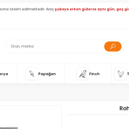
acına teslim edilmektedir. Araç
şubeye erken giderse aynı gün
,
geç gi
arya
Papağan
Finch
Roh