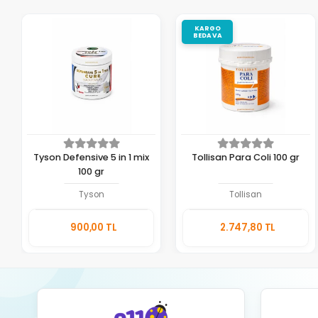
KARGO
BEDAVA
Tyson Defensive 5 in 1 mix
Tollisan Para Coli 100 gr
100 gr
Tyson
Tollisan
Sepete
Sepete
900,00 TL
2.747,80 TL
Ekle
Ekle
Adet
Adet