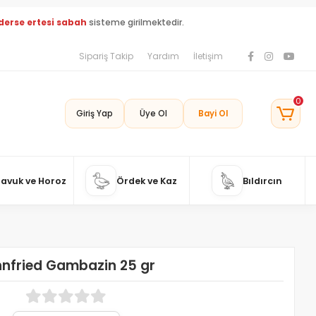
derse ertesi sabah
sisteme girilmektedir.
Sipariş Takip
Yardım
İletişim
0
Giriş Yap
Üye Ol
Bayi Ol
Tavuk ve Horoz
Ördek ve Kaz
Bıldırcın
nfried Gambazin 25 gr