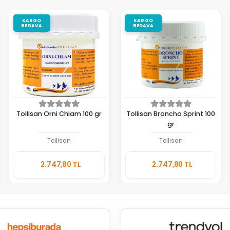
KARGO
KARGO
BEDAVA
BEDAVA
Tollisan Orni Chlam 100 gr
Tollisan Broncho Sprint 100
gr
Tollisan
Tollisan
Sepete
Sepete
2.747,80 TL
2.747,80 TL
Ekle
Ekle
Adet
Adet