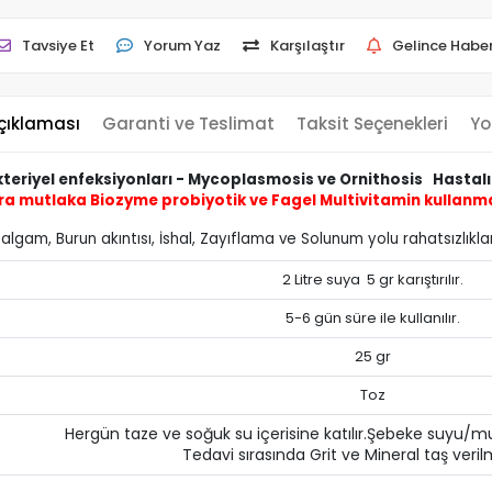
Tavsiye Et
Yorum Yaz
Karşılaştır
Gelince Haber
çıklaması
Garanti ve Teslimat
Taksit Seçenekleri
Yo
eriyel enfeksiyonları - Mycoplasmosis ve Ornithosis Hastalıkl
nra mutlaka
Biozyme probiyotik
ve
Fagel Multivitamin
kullanman
Balgam, Burun akıntısı, İshal, Zayıflama ve Solunum yolu rahatsızlıkları
2 Litre suya 5 gr karıştırılır.
5-6 gün süre ile kullanılır.
25 gr
Toz
Hergün taze ve soğuk su içerisine katılır.Şebeke suyu/m
Tedavi sırasında Grit ve Mineral taş veril