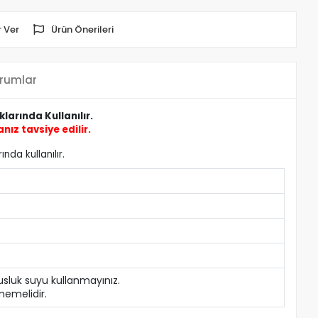
 Ver
Ürün Önerileri
rumlar
arında Kullanılır.
ız tavsiye edilir.
nda kullanılır.
usluk suyu kullanmayınız.
memelidir.