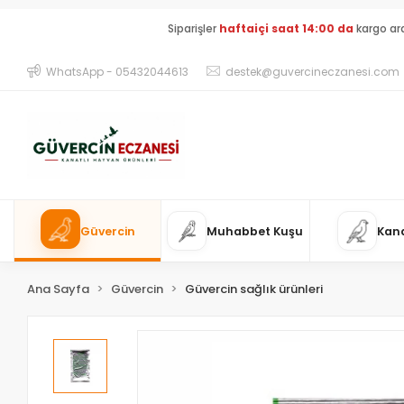
Siparişler
haftaiçi saat 14:00 da
kargo ar
WhatsApp - 05432044613
destek@guvercineczanesi.com
Güvercin
Muhabbet Kuşu
Kan
Ana Sayfa
Güvercin
Güvercin sağlık ürünleri