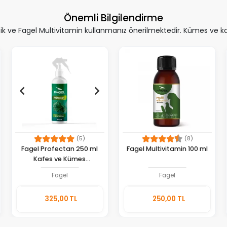
Önemli Bilgilendirme
 ve Fagel Multivitamin kullanmanız önerilmektedir. Kümes ve kafe
(5)
(8)
Fagel Profectan 250 ml
Fagel Multivitamin 100 ml
Kafes ve Kümes
Dezenfektanı
Fagel
Fagel
Sepete
Sepete
325,00 TL
250,00 TL
Ekle
Ekle
Adet
Adet