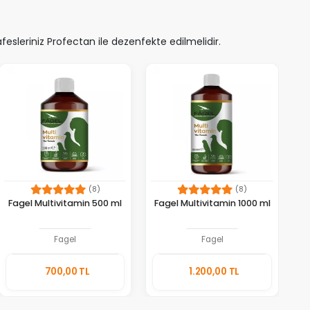
sleriniz Profectan ile dezenfekte edilmelidir.
(8)
(8)
Fagel Multivitamin 500 ml
Fagel Multivitamin 1000 ml
Fagel
Fagel
Sepete
Sepete
700,00 TL
1.200,00 TL
Ekle
Ekle
Adet
Adet