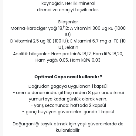
kaynağıdır. Her iki mineral
direnci ve enerjiyi teşvik eder.
Bileşenler
Morina-karaciğer yağı 18/12; A Vitamini 300 ug RE (1000
IU)
D Vitamini 2.5 ug RE (100 IU); E Vitamini 6.7 mg a-TE (10
IU),Jelatin
Analitik bileşenler: Ham protein% 18,12, Ham lif% 18,20,
Ham yağ% 0,05, Ham kül% 0,03
Optimal Caps nasıl kullanılır?
Doğrudan gagaya uygulanan 1 kapsül
- üreme döneminde: çiftleşmeden 8 gün önce ikinci
yumurtaya kadar günlük olarak verin.
- yarış sezonunda: haftada 2 kapsül
- genç büyüyen güvercinler: günde 1 kapsül
Doğurganlığı teşvik etmek için yaşlı güvercinlerde de
kullanılabilir.