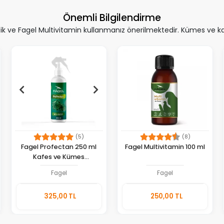
Önemli Bilgilendirme
 ve Fagel Multivitamin kullanmanız önerilmektedir. Kümes ve kafe
(5)
(8)
Fagel Profectan 250 ml
Fagel Multivitamin 100 ml
Kafes ve Kümes
Dezenfektanı
Fagel
Fagel
Sepete
Sepete
325,00 TL
250,00 TL
Ekle
Ekle
Adet
Adet