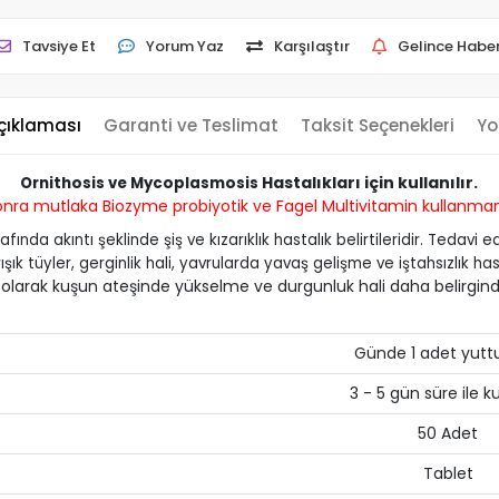
Tavsiye Et
Yorum Yaz
Karşılaştır
Gelince Haber
çıklaması
Garanti ve Teslimat
Taksit Seçenekleri
Yo
Hastalıkları için kullanılır.
Ornithosis ve Mycoplasmosis
sonra mutlaka
Biozyme probiyotik
ve
Fagel Multivitamin
kullanmanı
da akıntı şeklinde şiş ve kızarıklık hastalık belirtileridir. Tedavi e
şık tüyler, gerginlik hali, yavrularda yavaş gelişme ve iştahsızlık hasta
arklı olarak kuşun ateşinde yükselme ve durgunluk hali daha belir
Günde 1 adet yuttu
3 - 5 gün süre ile kul
50 Adet
Tablet