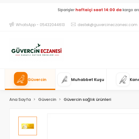
Siparişler
haftaiçi saat 14:00 da
kargo ar
WhatsApp - 05432044613
destek@guvercineczanesi.com
Güvercin
Muhabbet Kuşu
Kan
Ana Sayfa
Güvercin
Güvercin sağlık ürünleri