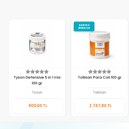
KARGO
BEDAVA
Tyson Defensive 5 in 1 mix
Tollisan Para Coli 100 gr
100 gr
Tyson
Tollisan
Sepete
Sepete
900,00 TL
2.747,80 TL
Ekle
Ekle
Adet
Adet