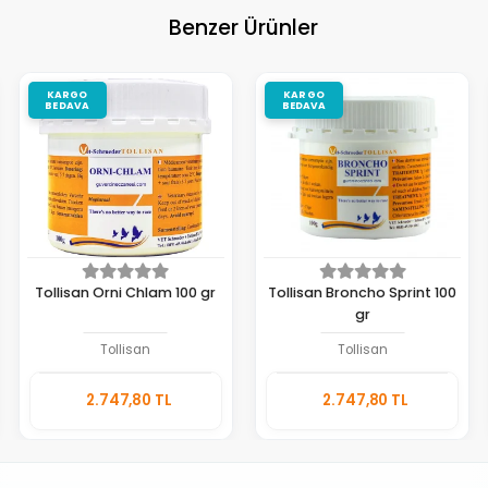
Benzer Ürünler
KARGO
KARGO
BEDAVA
BEDAVA
Tollisan Orni Chlam 100 gr
Tollisan Broncho Sprint 100
gr
Tollisan
Tollisan
Sepete
Sepete
2.747,80 TL
2.747,80 TL
Ekle
Ekle
Adet
Adet