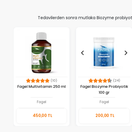
Tedavilerden sonra mutlaka Biozyme probiyotik
(10)
(24)
Fagel Multivitamin 250 ml
Fagel Biozyme Probiyotik
100 gr
Fagel
Fagel
Sepete
Sepete
450,00 TL
200,00 TL
Ekle
Ekle
Adet
Adet