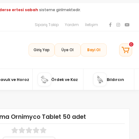
derse ertesi sabah
sisteme girilmektedir.
Sipariş Takip
Yardım
İletişim
0
Giriş Yap
Üye Ol
Bayi Ol
Tavuk ve Horoz
Ördek ve Kaz
Bıldırcın
ma Ornimyco Tablet 50 adet