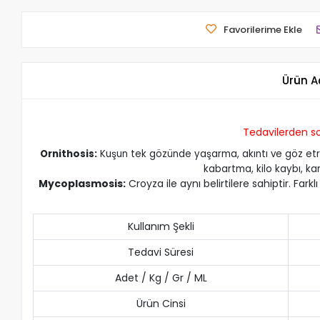
Favorilerime Ekle
Ürün A
Tedavilerden 
Ornithosis:
Kuşun tek gözünde yaşarma, akıntı ve göz etrafın
kabartma, kilo kaybı, karı
Mycoplasmosis:
Croyza ile aynı belirtilere sahiptir. F
Kullanım Şekli
Tedavi Süresi
Adet / Kg / Gr / ML
Ürün Cinsi