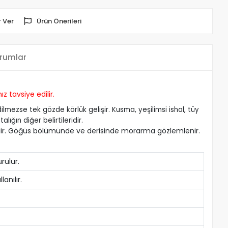
 Ver
Ürün Önerileri
rumlar
z tavsiye edilir.
dilmezse tek gözde körlük gelişir. Kusma, yeşilimsi ishal, tüy
lığın diğer belirtileridir.
gindir. Göğüs bölümünde ve derisinde morarma gözlemlenir.
rulur.
lanılır.