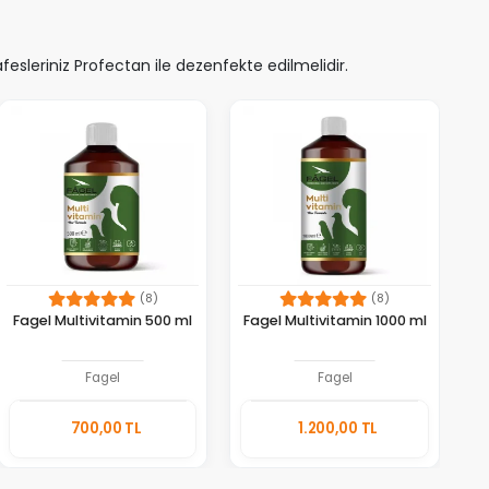
sleriniz Profectan ile dezenfekte edilmelidir.
(8)
(8)
Fagel Multivitamin 500 ml
Fagel Multivitamin 1000 ml
Fagel
Fagel
Sepete
Sepete
700,00 TL
1.200,00 TL
Ekle
Ekle
Adet
Adet