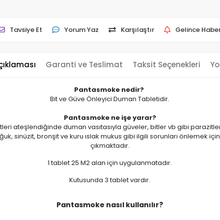
Tavsiye Et
Yorum Yaz
Karşılaştır
Gelince Haber
çıklaması
Garanti ve Teslimat
Taksit Seçenekleri
Yo
Pantasmoke
nedir?
Bit ve Güve Önleyici Duman Tabletidir.
Pantasmoke ne işe yarar?
i ateşlendiğinde duman vasıtasıyla güveler, bitler vb gibi parazitler 
, sinüzit, bronşit ve kuru ıslak mukus gibi ilgili sorunları önlemek iç
çıkmaktadır.
1 tablet 25 M2 alan için uygulanmatadır.
Kutusunda 3 tablet vardır.
Pantasmoke nasıl kullanılır?