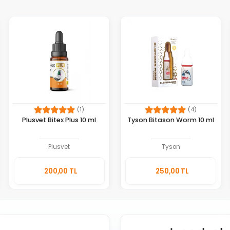
(1)
(4)
Plusvet Bitex Plus 10 ml
Tyson Bitason Worm 10 ml
Plusvet
Tyson
Sepete
Sepete
200,00 TL
250,00 TL
Ekle
Ekle
Adet
Adet