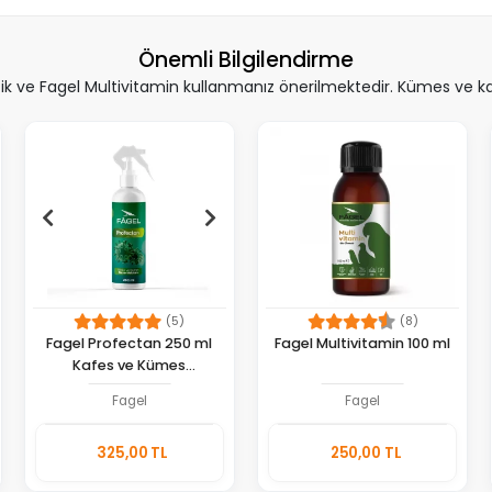
Önemli Bilgilendirme
 ve Fagel Multivitamin kullanmanız önerilmektedir. Kümes ve kafe
(5)
(8)
Fagel Profectan 250 ml
Fagel Multivitamin 100 ml
Kafes ve Kümes
Dezenfektanı
Fagel
Fagel
Sepete
Sepete
325,00 TL
250,00 TL
Ekle
Ekle
Adet
Adet