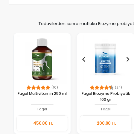
Tedavilerden sonra mutlaka Biozyme probiyotik
(10)
(24)
Fagel Multivitamin 250 ml
Fagel Biozyme Probiyotik
100 gr
Fagel
Fagel
Sepete
Sepete
450,00 TL
200,00 TL
Ekle
Ekle
Adet
Adet