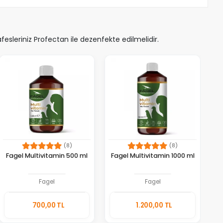
sleriniz Profectan ile dezenfekte edilmelidir.
(8)
(8)
Fagel Multivitamin 500 ml
Fagel Multivitamin 1000 ml
Fagel
Fagel
Sepete
Sepete
700,00 TL
1.200,00 TL
Ekle
Ekle
Adet
Adet