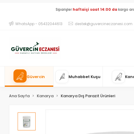
Siparişler
haftaiçi saat 14:00 da
kargo ar
WhatsApp - 05432044613
destek@guvercineczanesi.com
Güvercin
Muhabbet Kuşu
Kan
Ana Sayfa
Kanarya
Kanarya Dış Parazit Ürünleri