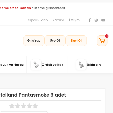
derse ertesi sabah
sisteme girilmektedir.
Sipariş Takip
Yardım
İletişim
0
Giriş Yap
Üye Ol
Bayi Ol
Tavuk ve Horoz
Ördek ve Kaz
Bıldırcın
Holland Pantasmoke 3 adet