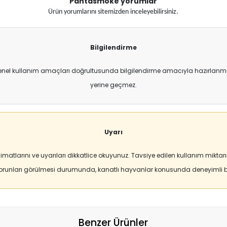
Pantasmoke yorumlar
Ürün yorumlarını sitemizden inceleyebilirsiniz.
Bilgilendirme
enel kullanım amaçları doğrultusunda bilgilendirme amacıyla hazırlanmıştı
yerine geçmez.
Uyarı
matlarını ve uyarıları dikkatlice okuyunuz. Tavsiye edilen kullanım mikt
sorunları görülmesi durumunda, kanatlı hayvanlar konusunda deneyimli bi
Benzer Ürünler