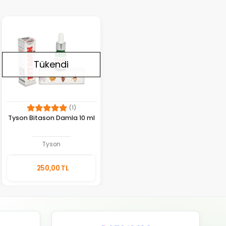
Tükendi
(1)
Tyson Bitason Damla 10 ml
Tyson
Stokta
250,00 TL
Yok
Adet