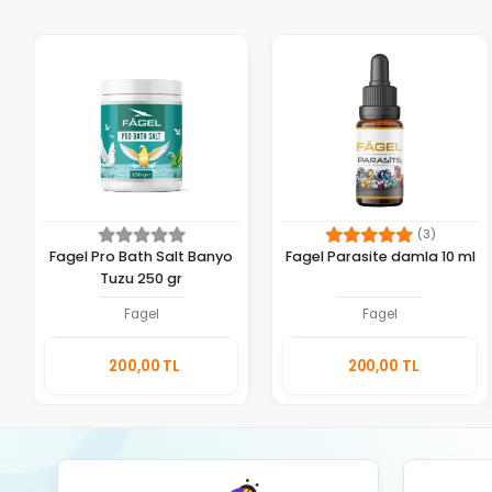
(3)
Fagel Pro Bath Salt Banyo
Fagel Parasite damla 10 ml
Tuzu 250 gr
Fagel
Fagel
Sepete
Sepete
200,00 TL
200,00 TL
Ekle
Ekle
Adet
Adet