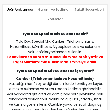
Ürün Açıklaması
Garanti ve Teslimat
Taksit Seçenekleri
Yorumlar
Tylo Dox Special Mix 50 adet nedir?
Tylo Dox Special Mix, Canker (Trichomoniasis,
Hexamitiasis),Ornithosis, Mycoplasmosis ve solunum
yolu enfeksiyonlarında Kullanılır.
Tedavilerden sonra mutlaka
Biozyme probiyotik
ve
Fagel Multivitamin
kullanmanız tavsiye edilir.
Tylo Dox Special Mix 50 adet ne işe yarar?
Canker
(Trichomoniasis ve Hexamitiasis)
Hastalığın hafif seyrettiği dönemlerde kondisyon kaybı,
kursakta sulanma ve yumurtadan kesilme gözlenebilir.
Ağır vakalarda gırtlakta ve ağız içinde sert peynirimsi sarı
tabakalara rastlanabilir. Solunum güçlüğü, zayıflık, ishal
ve kusma göslemlenir. Özellikle yavru ve zayıf düşmüş
güvercinlerin gagalarından karaciğerine kadar saran