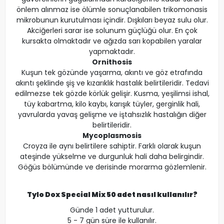
önlem alınmaz ise ölümle sonuçlanabilen trikomonasis
mikrobunun kurutulması içindir. Dışkıları beyaz sulu olur.
Akciğerleri sarar ise solunum güçlüğü olur. En çok
kursakta olmaktadır ve ağızda sarı kopabilen yaralar
yapmaktadır.
Ornithosis
Kuşun tek gözünde yaşarma, akıntı ve göz etrafında
akıntı şeklinde şiş ve kızarıklık hastalık belirtileridir. Tedavi
edilmezse tek gözde körlük gelişir. Kusma, yeşilimsi ishal,
tüy kabartma, kilo kaybı, karışık tüyler, gerginlik hali,
yavrularda yavaş gelişme ve iştahsızlık hastalığın diğer
belirtileridir.
Mycoplasmosis
Croyza ile aynı belirtilere sahiptir. Farklı olarak kuşun
ateşinde yükselme ve durgunluk hali daha belirgindir.
Göğüs bölümünde ve derisinde morarma gözlemlenir.
Tylo Dox Special Mix 50 adet nasıl kullanılır?
Günde 1 adet yutturulur.
5 - 7 gün süre ile kullanılır.