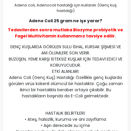
Adeno coli, Adenocoli hastalığı için kullanılır.(Genç kuş
hastalığı)
Adeno Coli 25 gram ne işe yarar?
Tedavilerden sonra mutlaka
Biozyme probiyotik
ve
Fagel Multivitamin
kullanmanız tavsiye edilir.
GENÇ KUŞLARDA GÖRÜLEN SULU İSHAL, KURSAK ŞİŞMESİ VE
ANİ ÖLÜMLERE SON VERİR.
BÜZÜŞEN, YEME KARŞI İSTEKSİZ KUŞLAR İÇİN TEDAVİ EDİCİ VE
KORUYUCUDUR.
ETKİ ALANLARI:
Adeno Coli (Genç Kuş) Hastalığı: Özellikle genç kuşlarda
görülen virüs kökenli ölümcül bir hastalıktır. Çoğu zaman
ikinci bir hastalıkla beraber ortaya çıkabilir. Bu
hastalıkların başında da E-Coli gelmektedir.
HASTALIK BELİRTİLERİ:
• Ateş, halsizlik, kuruma ve ani zayıflama
• Aşırı derecede su içme