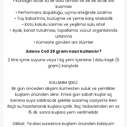
• Kursağın sıcak su ile dolu olması ve sık sık sıcak sıvı
kusması
• Performans düşüklüğü, uçma isteğinde azalma
• Tüy kabartma, büzüşme ve yeme karşı isteksizlik
• Kötü kokulu sarımsı ve yeşilimsi sulu ishal
• Ayak, kanat tutulması, topallama, vücut organlarında
urlanma
• Kümeste görülen ani ölümler
Adeno Coli 25 gram nasıl kullanılır?
2 litre içme suyuna veya 1 kg yem içerisine 1 dolu kaşık (5
gram) karıştırılır.
KULLANIM ŞEKLİ:
Bir gün önceden akşam kümesten suluk ve yemlikler
kuşların önünden alınır. Ertesi gün sabah kuşlar aç
karnına suya saldıracak şekilde susamış vaziyette iken
ilaçlı su hazırlanarak kuşlara içirilir. İlaç tedavisinden en az
15 dk. sonra kuşlara yem verilmelidir.
Dikkat: Te.davi süresince kuşların önünden kalsiyum