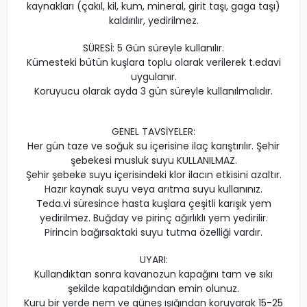
kaynakları (çakıl, kil, kum, mineral, girit taşı, gaga taşı)
kaldırılır, yedirilmez.
SÜRESİ: 5 Gün süreyle kullanılır.
Kümesteki bütün kuşlara toplu olarak verilerek t.edavi
uygulanır.
Koruyucu olarak ayda 3 gün süreyle kullanılmalıdır.
GENEL TAVSİYELER:
Her gün taze ve soğuk su içerisine ilaç karıştırılır. Şehir
şebekesi musluk suyu KULLANILMAZ.
Şehir şebeke suyu içerisindeki klor ilacın etkisini azaltır.
Hazır kaynak suyu veya arıtma suyu kullanınız.
Teda.vi süresince hasta kuşlara çeşitli karışık yem
yedirilmez. Buğday ve pirinç ağırlıklı yem yedirilir.
Pirincin bağırsaktaki suyu tutma özelliği vardır.
UYARI:
Kullandıktan sonra kavanozun kapağını tam ve sıkı
şekilde kapatıldığından emin olunuz.
Kuru bir yerde nem ve güneş ışığından koruyarak 15-25