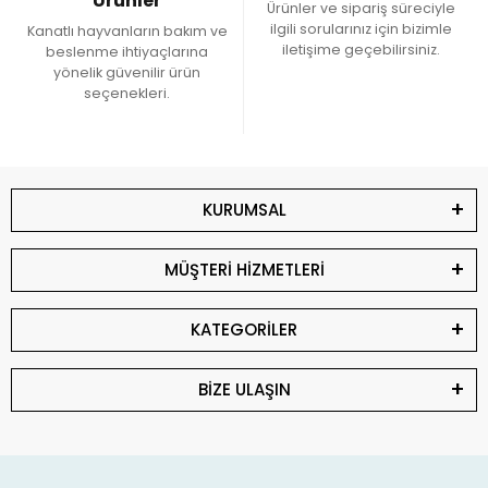
Ürünler
Ürünler ve sipariş süreciyle
ilgili sorularınız için bizimle
Kanatlı hayvanların bakım ve
iletişime geçebilirsiniz.
beslenme ihtiyaçlarına
yönelik güvenilir ürün
seçenekleri.
KURUMSAL
MÜŞTERİ HİZMETLERİ
KATEGORİLER
BİZE ULAŞIN