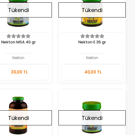
Tükendi
Tükendi
Nekton MSA 40 gr
Nekton E 35 gr
Nekton
Nekton
Stokta
Stokta
30,00 TL
40,00 TL
Yok
Yok
Adet
Adet
Tükendi
Tükendi