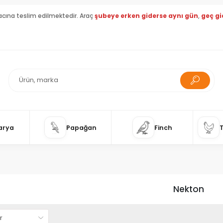
acına teslim edilmektedir. Araç
şubeye erken giderse aynı gün
,
geç gi
arya
Papağan
Finch
Nekton