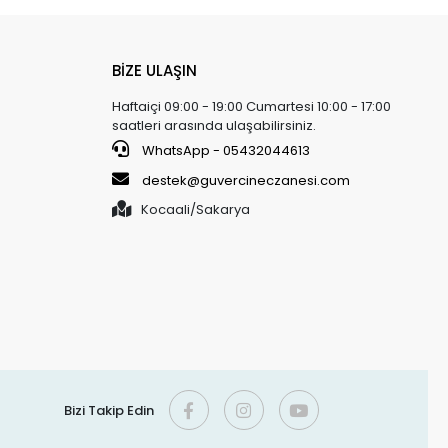
hiplerine ulaşmayı hedefler. Özellikle kuş sahipleri, akvaryum
 müşteri kitlesine hitap etmektedir.
l Ürünler
BİZE ULAŞIN
tim süreçlerine sahiptir. Şirket, sağlıklı ve doğal beslenme
Haftaiçi 09:00 - 19:00 Cumartesi 10:00 - 17:00
e çevresel etkileri azaltmayı amaçlar.
saatleri arasında ulaşabilirsiniz.
WhatsApp - 05432044613
pazesi sunan, Almanya merkezli güvenilir bir markadır. Şirketin
hayvanları ve diğer evcil hayvan sahiplerinin tercihi olmuştur.
destek@guvercineczanesi.com
a sağlıklı ve uzun ömürlü bir yaşam sürmelerine katkıda
.
Kocaali/Sakarya
Bizi Takip Edin