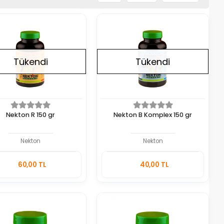
Tükendi
Tükendi
Nekton R 150 gr
Nekton B Komplex 150 gr
Nekton
Nekton
Stokta
Stokta
60,00 TL
40,00 TL
Yok
Yok
Adet
Adet