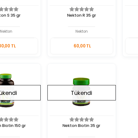
ton S 35 gr
Nekton R 35 gr
Nekton
Nekton
Stokta
Stokta
30,00 TL
60,00 TL
Yok
Yok
Adet
ükendi
Tükendi
 Biotin 150 gr
Nekton Biotin 35 gr