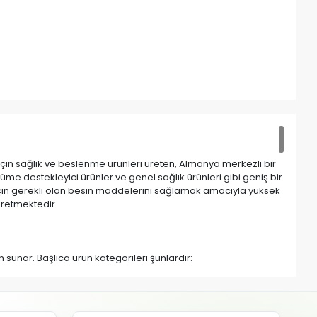
r için sağlık ve beslenme ürünleri üreten, Almanya merkezli bir
üyüme destekleyici ürünler ve genel sağlık ürünleri gibi geniş bir
 için gerekli olan besin maddelerini sağlamak amacıyla yüksek
 üretmektedir.
n sunar. Başlıca ürün kategorileri şunlardır:
kviyeleri
 hayvanları ve akvaryum balıkları için özel olarak geliştirilmiş
lerini, tüy dökümünü iyileştirmelerini, bağışıklık sistemlerini
ileştirmelerini sağlar.