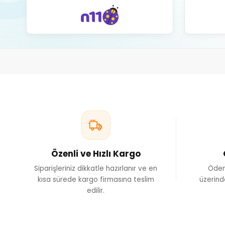
Nekton, 
Hayvanl
Özellikle k
6. Genel Sa
Özenli ve Hızlı Kargo
Nekton, 
sağlığını 
Siparişleriniz dikkatle hazırlanır ve en
Ödem
ürünleri, G
kısa sürede kargo firmasına teslim
üzerind
edilir.
Nekto