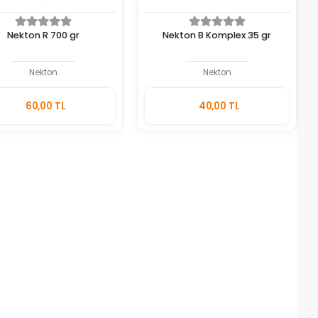
Nekton R 700 gr
Nekton B Komplex 35 gr
Nekton
Nekton
Stokta
Stokta
60,00 TL
40,00 TL
Yok
Yok
Adet
Adet