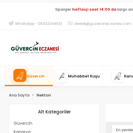
Siparişler
haftaiçi saat 14:00 da
kargo ar
WhatsApp - 05432044613
destek@guvercineczanesi.com
Güvercin
Muhabbet Kuşu
Kan
Ana Sayfa
Nekton
Alt Kategoriler
Güvercin
Kanarya