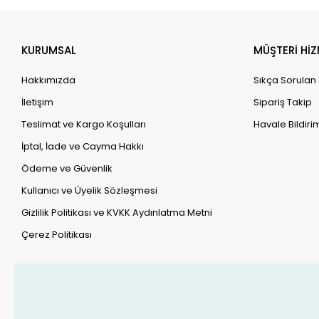
satılmakta
KURUMSAL
MÜŞTERİ HİZ
Nekton, ü
Hakkımızda
Sıkça Sorulan
İletişim
Sipariş Takip
Nekton, evc
yüksek k
Teslimat ve Kargo Koşulları
Havale Bildirim
Nek
İptal, İade ve Cayma Hakkı
Ödeme ve Güvenlik
Kullanıcı ve Üyelik Sözleşmesi
Gizlilik Politikası ve KVKK Aydınlatma Metni
Çerez Politikası