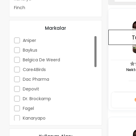
Finch
Markalar
T
Aniper
Baykus
Belgica De Weerd
Care4Birds
Nekt
Dac Pharma
Depovit
Dr. Brockamp
Adet
Fagel
Kanaryapo
Lanxess