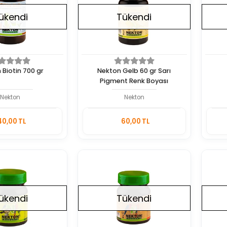
ükendi
Tükendi
 Biotin 700 gr
Nekton Gelb 60 gr Sarı
Pigment Renk Boyası
Nekton
Nekton
Stokta
Stokta
40,00 TL
60,00 TL
Yok
Yok
Adet
ükendi
Tükendi