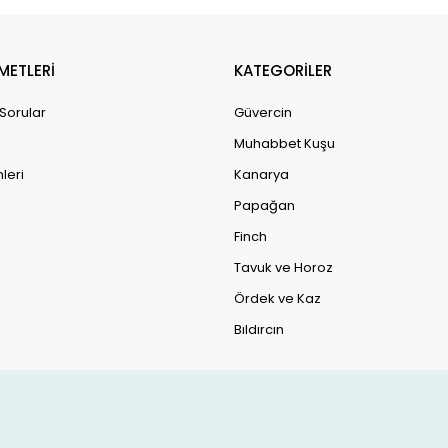
dır. Şirket, ürünlerini global pazara sunarak, dünya çapında hayvan sa
balığı sahipleri ve teraryum hobiistleri gibi geniş bir
Sürdürülebilirlik ve Doğa
METLERİ
KATEGORİLER
rünlerinde doğal içerikler kullanmaya özen gösterir ve çevre dostu üre
 Sorular
Güvercin
çözümleri sunarak, hayvanların sağlığını iyileştirmeyi v
Muhabbet Kuşu
il hayvanların sağlık ve bakım ihtiyaçlarına yönelik geniş bir ürün yel
aliteli ve etkili sağlık takviyeleri, kuşlar, akvaryum balıkları, teraryum 
leri
Kanarya
ton, ürünlerinde sağlıklı, doğal içerikler kullanarak, hayvanların dah
Papağan
bulunmayı hedefler
Finch
Tavuk ve Horoz
Ördek ve Kaz
Bıldırcın