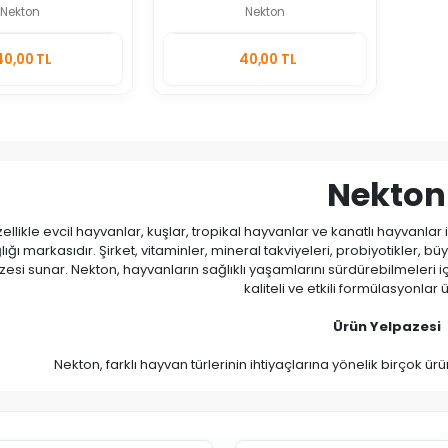
Nekton
Nekton
Stokta
Stokta
40,00 TL
40,00 TL
Yok
Yok
Adet
Nekton
ellikle evcil hayvanlar, kuşlar, tropikal hayvanlar ve kanatlı hayvanla
ığı markasıdır. Şirket, vitaminler, mineral takviyeleri, probiyotikler, b
zesi sunar. Nekton, hayvanların sağlıklı yaşamlarını sürdürebilmeleri
kaliteli ve etkili formülasyonlar
Ürün Yelpazesi
Nekton, farklı hayvan türlerinin ihtiyaçlarına yönelik birçok ürü
1. Vitamin ve Mineral Ta
en bilinen ürünleri arasında kanatlı hayvanlar, tropikal kuşlar, teraryum
e mineral takviyeleri bulunur. Bu takviyeler, hayvanların sağlıklı büyüme
güçlendirmelerini ve genel sağlıklarını iy