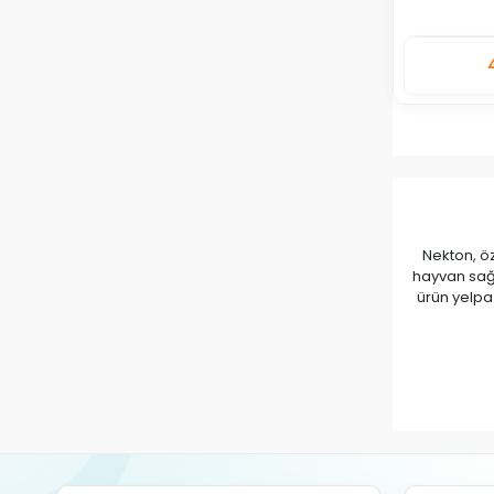
Adet
Nekton, öz
hayvan sağl
ürün yelpa
Nekton’un 
vitamin v