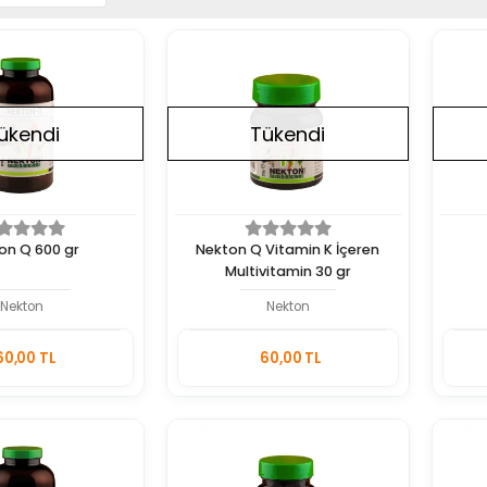
ükendi
Tükendi
on Q 600 gr
Nekton Q Vitamin K İçeren
Multivitamin 30 gr
Nekton
Nekton
Stokta
Stokta
60,00 TL
60,00 TL
Yok
Yok
Adet