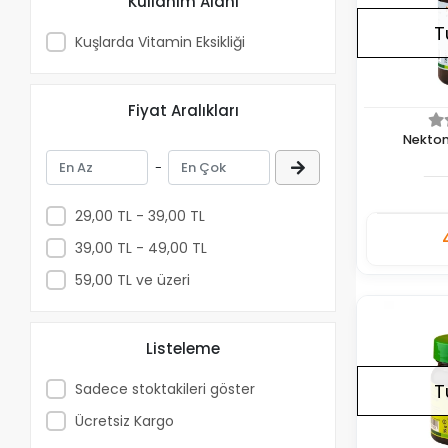
Kullanım Alanı
Meng-vit
T
MSD
Kuşlarda Vitamin Eksikliği
Natural
Nekton
Fiyat Aralıkları
Nextmune
Nekton
Pantex Holland
-
Plusvet
29,00 TL - 39,00 TL
Quiko
39,00 TL - 49,00 TL
Rohnfried
Adet
59,00 TL ve üzeri
Tollisan
Tyson
Listeleme
Versele Laga
VitaTurka
Sadece stoktakileri göster
T
Ücretsiz Kargo