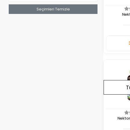
Seçimleri Temizle
Nek
Adet
T
Nekton