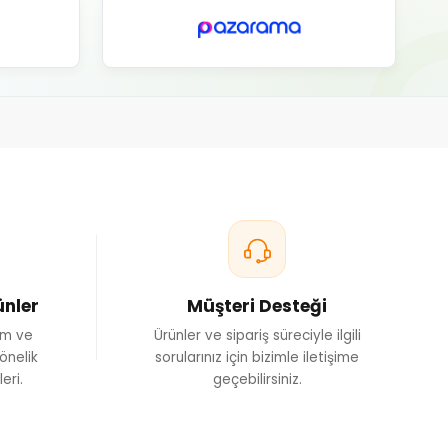
iciler
ini destekleyen ürünler sunar. Bu ürünler, hayvanların doğru
ni artırmalarını hedefler.
endiriciler
irençli olmalarını sağlar. Nekton’un bağışıklık güçlendirici
müle edilmiştir.
lığı Ürünleri
ığını iyileştiren ve tüylerin parlaklığını artıran özel takviyeler
Destekleyiciler
arın sindirim sağlığını korumalarına yardımcı olur.
stemini güçlendirmek için çeşitli antioxidanlar, yağ asitleri ve
cuttur.
k
ünler
Müşteri Desteği
, doğal ve güvenli içeriklerle formüle edilir, ve hayvanların
artlarına uygun olarak üretilir. Bunun yanı sıra, Nekton’un tüm
ım ve
Ürünler ve sipariş süreciyle ilgili
uygun olarak üretilir ve sıkı kalite kontrol süreçlerinden geçer.
önelik
sorularınız için bizimle iletişime
eri.
geçebilirsiniz.
m
oplar ve tarım dükkanları gibi çeşitli kanallar aracılığıyla