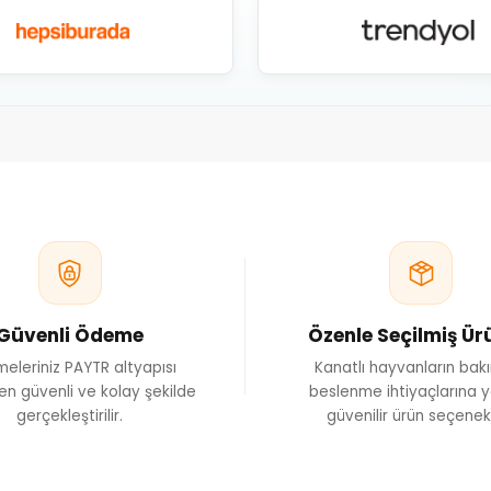
2. Büyüme Destekley
yavru hayvanların büyüme süreçlerini hızlandıran ve sağlıklı gelişimler
şekilde beslenmesini ve fiziksel gelişimleri
3. Bağışıklık Sistemi Güçl
arın bağışıklık sistemini destekleyen ürünler, hastalıklara karşı daha d
takviyeleri, doğal bileşenlerle for
4. Tüy Dökülmesi ve Deri Sağ
uşlar ve kanatlılar için tüy dökülmesini azaltmaya yardımcı olan, deri sağl
mevcuttur.
5. Probiyotikler ve Sindirim 
Sindirim sistemini düzenleyen ve probiyotik içeren takviyeler, hayvanl
ğlık Ürünleri: Hayvanların genel sağlığını iyileştirmek ve bağışıklık si
protein takviyeleri de mev
Kalite ve Güvenli
Güvenli Ödeme
Özenle Seçilmiş Ür
ürünlerinin yüksek kalitede olmasına büyük önem verir. Şirketin ürünleri
en üst düzeyde destekler. Ayrıca, ürünler gıda güvenliği ve kalite stand
eleriniz PAYTR altyapısı
Kanatlı hayvanların bak
MP (İyi Üretim Uygulamaları) ve diğer uluslararası kalite sertifikalarına 
en güvenli ve kolay şekilde
beslenme ihtiyaçlarına y
gerçekleştirilir.
güvenilir ürün seçenekl
Pazar ve Dağıtı
n’un ürünleri, evcil hayvan dükkanları, veteriner klinikleri, online petsh