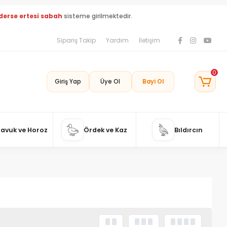
derse ertesi sabah
sisteme girilmektedir.
Sipariş Takip
Yardım
İletişim
0
Giriş Yap
Üye Ol
Bayi Ol
Tavuk ve Horoz
Ördek ve Kaz
Bıldırcın