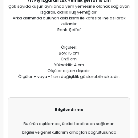
Fit Fly Izgaralı Lux Yemlik Şeffaf 15 cm
Çok sayıda kuşun aynı anda yem yemesine olanak sağlayan
ızgaralı, akrilik kuş yemliğidir.
Arka kısımında bulunan askı kısmı ile kafes teline asılarak
kullanılır.
Renk: Şeffaf
Ölçüleri:
Boy: 15 cm
En:5 cm
Yükseklik: 4 cm
Ölçüler dıştan dışadır.
Ölçüler + veya - 1 cm değişiklik gösterebilmektedir.
Bilgilendirme
Bu ürün açıklaması, üretici tarafından sağlanan
bilgiler ve genel kullanım amaçları doğrultusunda