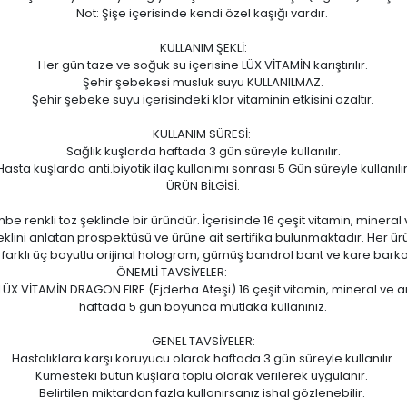
Not: Şişe içerisinde kendi özel kaşığı vardır.
KULLANIM ŞEKLİ:
Her gün taze ve soğuk su içerisine LÜX VİTAMİN karıştırılır.
Şehir şebekesi musluk suyu KULLANILMAZ.
Şehir şebeke suyu içerisindeki klor vitaminin etkisini azaltır.
KULLANIM SÜRESİ:
Sağlık kuşlarda haftada 3 gün süreyle kullanılır.
Hasta kuşlarda anti.biyotik ilaç kullanımı sonrası 5 Gün süreyle kullanılır
ÜRÜN BİLGİSİ:
 renkli toz şeklinde bir üründür. İçerisinde 16 çeşit vitamin, mineral
şeklini anlatan prospektüsü ve ürüne ait sertifika bulunmaktadır. Her ür
 farklı üç boyutlu orijinal hologram, gümüş bandrol bant ve kare bar
ÖNEMLİ TAVSİYELER:
 LÜX VİTAMİN DRAGON FIRE (Ejderha Ateşi) 16 çeşit vitamin, mineral v
haftada 5 gün boyunca mutlaka kullanınız.
GENEL TAVSİYELER:
Hastalıklara karşı koruyucu olarak haftada 3 gün süreyle kullanılır.
Kümesteki bütün kuşlara toplu olarak verilerek uygulanır.
Belirtilen miktardan fazla kullanırsanız ishal gözlenebilir.