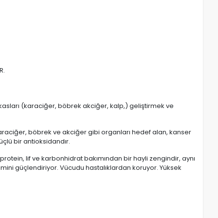
R.
n kasları (karaciğer, böbrek akciğer, kalp,) geliştirmek ve
araciğer, böbrek ve akciğer gibi organları hedef alan, kanser
üçlü bir antioksidandır.
otein, lif ve karbonhidrat bakımından bir hayli zengindir, aynı
emini güçlendiriyor. Vücudu hastalıklardan koruyor. Yüksek