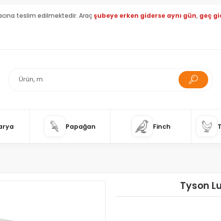
acına teslim edilmektedir. Araç
şubeye erken giderse aynı gün
,
geç gi
arya
Papağan
Finch
Tyson Lu