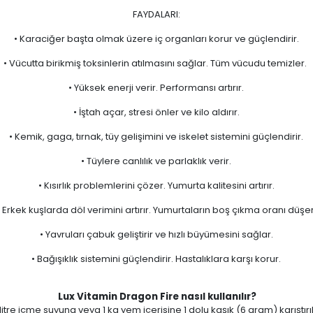
FAYDALARI:
• Karaciğer başta olmak üzere iç organları korur ve güçlendirir.
• Vücutta birikmiş toksinlerin atılmasını sağlar. Tüm vücudu temizler.
• Yüksek enerji verir. Performansı artırır.
• İştah açar, stresi önler ve kilo aldırır.
• Kemik, gaga, tırnak, tüy gelişimini ve iskelet sistemini güçlendirir.
• Tüylere canlılık ve parlaklık verir.
• Kısırlık problemlerini çözer. Yumurta kalitesini artırır.
• Erkek kuşlarda döl verimini artırır. Yumurtaların boş çıkma oranı düşer
• Yavruları çabuk geliştirir ve hızlı büyümesini sağlar.
• Bağışıklık sistemini güçlendirir. Hastalıklara karşı korur.
Lux Vitamin Dragon Fire nasıl kullanılır?
litre içme suyuna veya 1 kg yem içerisine 1 dolu kaşık (6 gram) karıştırıl