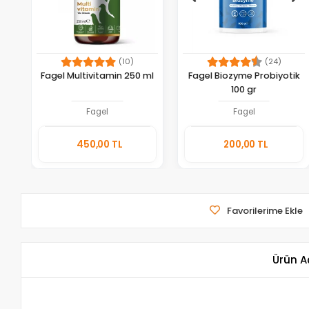
(10)
(24)
Fagel Multivitamin 250 ml
Fagel Biozyme Probiyotik
100 gr
Fagel
Fagel
Sepete
Sepete
450,00 TL
200,00 TL
Ekle
Ekle
Adet
Adet
Favorilerime Ekle
Ürün A