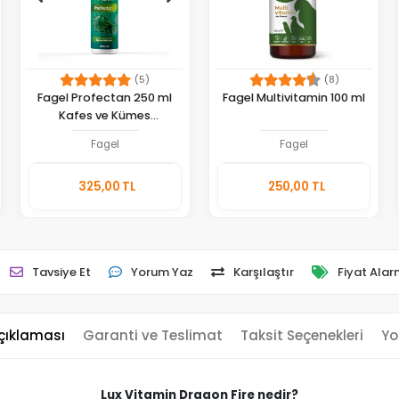
(5)
(8)
Fagel Profectan 250 ml
Fagel Multivitamin 100 ml
Kafes ve Kümes
Dezenfektanı
Fagel
Fagel
Sepete
Sepete
325,00 TL
250,00 TL
Ekle
Ekle
Adet
Adet
Tavsiye Et
Yorum Yaz
Karşılaştır
Fiyat Alar
çıklaması
Garanti ve Teslimat
Taksit Seçenekleri
Yo
Lux Vitamin Dragon Fire nedir?