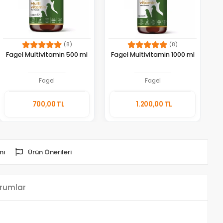
(8)
(8)
Fagel Multivitamin 500 ml
Fagel Multivitamin 1000 ml
Fagel
Fagel
Sepete
Sepete
700,00 TL
1.200,00 TL
Ekle
Ekle
Adet
Adet
mı
Ürün Önerileri
rumlar