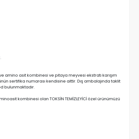
.
 ve amino asit kombinesi ve pitaya meyvesi ekstratı karışım
ünün sertifika numarası kendisine aittir. Dış ambalajında taklit
kod bulunmaktadır.
e aminoasit kombinesi olan TOKSİN TEMİZLEYİCİ özel ürünümüzü