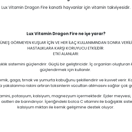
Lux Vitamin Dragon Fire kanatlı hayvanlar için vitamin takviyesidir.
Lux Vitamin Dragon Fire ne işe yarar?
ÜNEŞ GÖRMEYEN KUŞLAR İÇİN VE HER İLAÇ KULLANIMINDAN SONRA VERİLİ
HASTALIKLARA KARŞI KORUYUCU ETKİLİDİR.
ETKİ ALANLARI:
lık sistemini güçlendirir. Güçlü bir geliştiricidir. İç organları oluştura
güçlendirmek için kullanılır.
ik, gaga, tırnak ve yumurta kabuğunu şekillendirir ve kuvvet verir. K
ra yakalanma riskini artıran toksinlerin vücuttan atılmasını sağlar çok g
itamini, potasyum, kalsiyum, magnezyum içermektedir. Ejder meyvesi, pr
ri de barındırıyor. İçeriğindeki bolca C vitamini ile bağışıklık sist
kalsiyum miktarı ile kemik gelişimine destek oluyor.