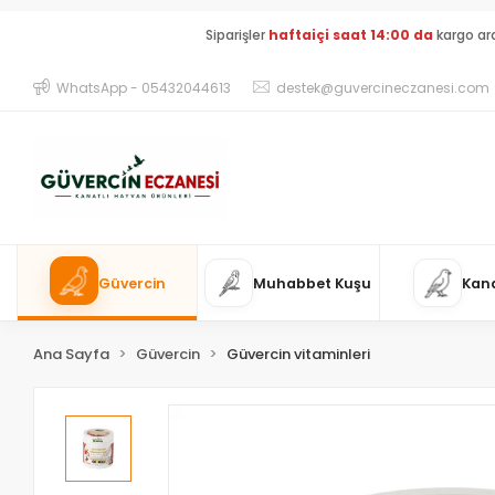
Siparişler
haftaiçi saat 14:00 da
kargo ar
WhatsApp - 05432044613
destek@guvercineczanesi.com
Güvercin
Muhabbet Kuşu
Kan
Ana Sayfa
Güvercin
Güvercin vitaminleri