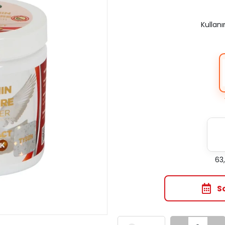
Kullanı
63
S