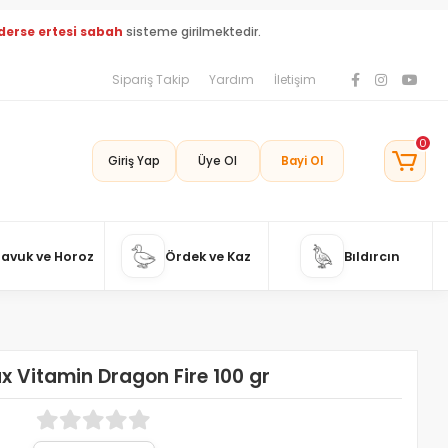
derse ertesi sabah
sisteme girilmektedir.
Sipariş Takip
Yardım
İletişim
0
Giriş Yap
Üye Ol
Bayi Ol
Tavuk ve Horoz
Ördek ve Kaz
Bıldırcın
x Vitamin Dragon Fire 100 gr