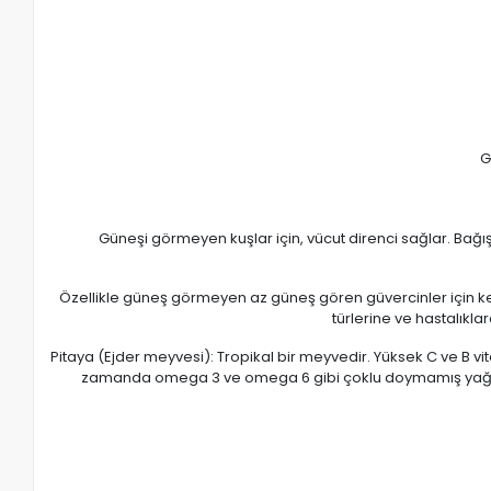
G
Güneşi görmeyen kuşlar için, vücut direnci sağlar. Bağışık
Özellikle güneş görmeyen az güneş gören güvercinler için kem
türlerine ve hastalıkla
Pitaya (Ejder meyvesi): Tropikal bir meyvedir. Yüksek C ve B v
zamanda omega 3 ve omega 6 gibi çoklu doymamış yağ asitle