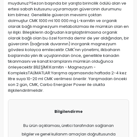
muydunuz?Sezon başında bir yarışta birincilik ödülü alan ve
ertesi sabah kutusunu uçuramayan güvercinin durumunu
kim bilmez. Genellikle güvercin mevsimi çoktan
dolmuştur.CMK 1000 ml 100 000 mg L-karnitin ve organik
olarak bağlı magnezyum metabolizması ile mümkün olan en
iyi ilişki. Bileşiklerin doğrudan karşılaştırılmasına organik
olarak bağlı olan bu özel formda demir de yer aldığından, bir
güvercinin (bağırsak duvarının) inorganik magnezyum
gövdesi kolayca emilecektir.CMK'nın yönetimi, ilkbaharın
başlarında yılın ilk uçuşlarından önce, genellikle kanadın
tıkanmasını ve kanat kramplarını mümkün olduğunca
önleyecektir.BİLEŞİMİ:Karnitin - Magnezyum -
KompleksTALİMATLAR:Yarışma aşamasında haftada 2-4 kez
litre suya 10-20 ml CMK verilmesi önerilir. Yarışmadan önceki
son 2 gün, CMK, Carbo Energizer Power ile olukta
ilişkilendirilmelidir.
Bilgilendirme
Bu ürün açıklaması, üretici tarafından sağlanan
bilgiler ve genel kullanım amaçları doğrultusunda