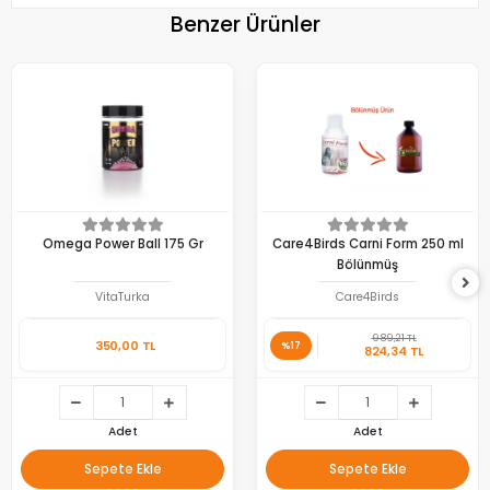
Benzer Ürünler
Omega Power Ball 175 Gr
Care4Birds Carni Form 250 ml
Bölünmüş
VitaTurka
Care4Birds
989,21 TL
350,00 TL
%17
824,34 TL
Adet
Adet
Sepete Ekle
Sepete Ekle