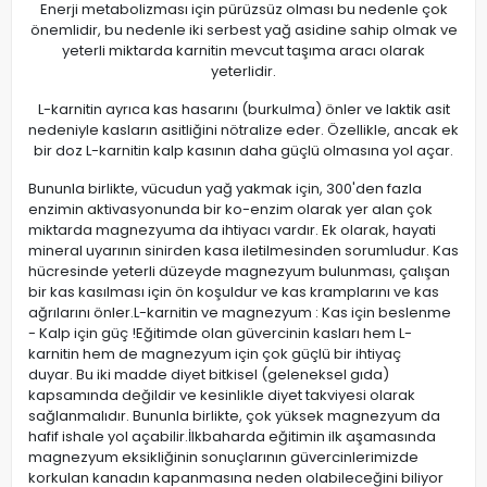
Enerji metabolizması için pürüzsüz olması bu nedenle çok
önemlidir, bu nedenle iki serbest yağ asidine sahip olmak ve
yeterli miktarda karnitin mevcut taşıma aracı olarak
yeterlidir.
L-karnitin ayrıca kas hasarını (burkulma) önler ve laktik asit
nedeniyle kasların asitliğini nötralize eder. Özellikle, ancak ek
bir doz L-karnitin kalp kasının daha güçlü olmasına yol açar.
Bununla birlikte, vücudun yağ yakmak için, 300'den fazla
enzimin aktivasyonunda bir ko-enzim olarak yer alan çok
miktarda magnezyuma da ihtiyacı vardır. Ek olarak, hayati
mineral uyarının sinirden kasa iletilmesinden sorumludur. Kas
hücresinde yeterli düzeyde magnezyum bulunması, çalışan
bir kas kasılması için ön koşuldur ve kas kramplarını ve kas
ağrılarını önler.L-karnitin ve magnezyum : Kas için beslenme
- Kalp için güç !Eğitimde olan güvercinin kasları hem L-
karnitin hem de magnezyum için çok güçlü bir ihtiyaç
duyar. Bu iki madde diyet bitkisel (geleneksel gıda)
kapsamında değildir ve kesinlikle diyet takviyesi olarak
sağlanmalıdır. Bununla birlikte, çok yüksek magnezyum da
hafif ishale yol açabilir.İlkbaharda eğitimin ilk aşamasında
magnezyum eksikliğinin sonuçlarının güvercinlerimizde
korkulan kanadın kapanmasına neden olabileceğini biliyor