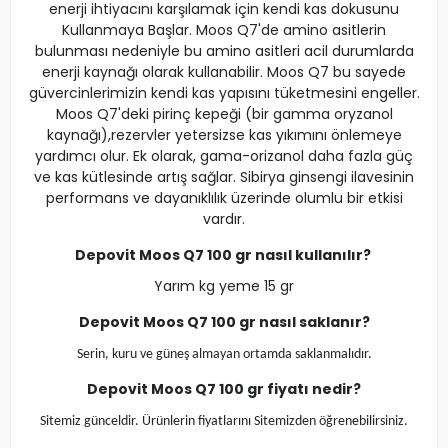
enerji ihtiyacını karşılamak için kendi kas dokusunu
Kullanmaya Başlar. Moos Q7'de amino asitlerin
bulunması nedeniyle bu amino asitleri acil durumlarda
enerji kaynağı olarak kullanabilir. Moos Q7 bu sayede
güvercinlerimizin kendi kas yapısını tüketmesini engeller.
Moos Q7'deki pirinç kepeği (bir gamma oryzanol
kaynağı),rezervler yetersizse kas yıkımını önlemeye
yardımcı olur. Ek olarak, gama-orizanol daha fazla güç
ve kas kütlesinde artış sağlar. Sibirya ginsengi ilavesinin
performans ve dayanıklılık üzerinde olumlu bir etkisi
vardır.
Depovit Moos Q7 100 gr nasıl kullanılır?
Yarım kg yeme 15 gr
Depovit Moos Q7 100 gr nasıl saklanır?
Serin, kuru ve güneş almayan ortamda saklanmalıdır.
Depovit Moos Q7 100 gr fiyatı nedir?
Sitemiz günceldir. Ürünlerin fiyatlarını Sitemizden öğrenebilirsiniz.