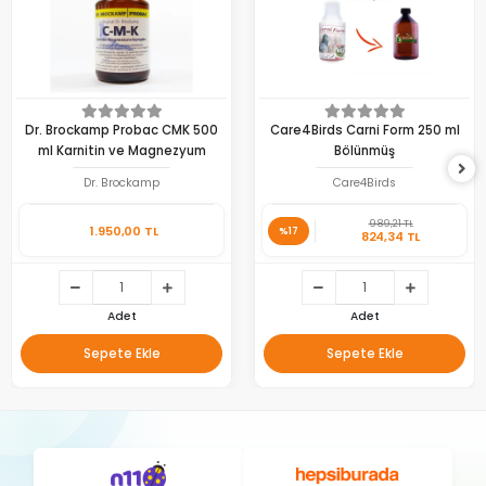
Dr. Brockamp Probac CMK 500
Care4Birds Carni Form 250 ml
ml Karnitin ve Magnezyum
Bölünmüş
Dr. Brockamp
Care4Birds
989,21 TL
1.950,00 TL
%17
824,34 TL
Adet
Adet
Sepete Ekle
Sepete Ekle