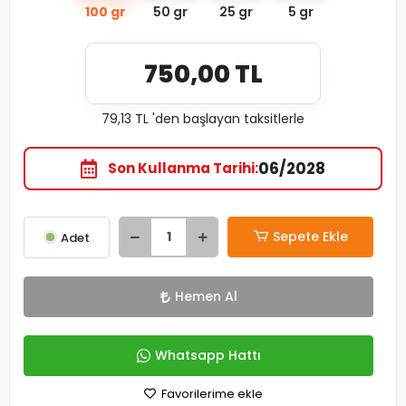
100 gr
50 gr
25 gr
5 gr
750,00 TL
79,13 TL 'den başlayan taksitlerle
06/2028
Son Kullanma Tarihi
Sepete Ekle
Adet
Hemen Al
Whatsapp Hattı
Favorilerime ekle