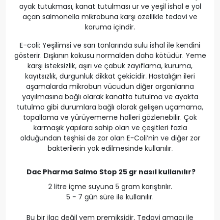
ayak tutukması, kanat tutulması ur ve yeşil ishal e yol
açan salmonella mikrobuna karşı özellikle tedavi ve
koruma içindir.
E-coli: Yeşilimsi ve sarı tonlarında sulu ishal ile kendini
gösterir. Dışkının kokusu normalden daha kötüdür. Yeme
karşı isteksizlik, aşırı ve çabuk zayıflama, kuruma,
kayıtsızlık, durgunluk dikkat çekicidir. Hastalığın ileri
aşamalarda mikrobun vücudun diğer organlarına
yayılmasına bağlı olarak kanatta tutulma ve ayakta
tutulma gibi durumlara bağlı olarak gelişen uçamama,
topallama ve yürüyememe halleri gözlenebilir. Çok
karmaşık yapılara sahip olan ve çeşitleri fazla
olduğundan teşhisi de zor olan E-Coli’nin ve diğer zor
bakterilerin yok edilmesinde kullanılır.
Dac Pharma Salmo Stop 25 gr nasıl kullanılır?
2 litre içme suyuna 5 gram karıştırılır.
5 - 7 gün süre ile kullanılır.
Bu bir ilaç değil yem premiksidir. Tedavi amacı ile