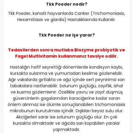
Tkk Poeder nedir?
Tkk Poeder, kanatlı hayvanlarda Canker (Trichomoniasis,
Hexamitiasis ve giardia) Hastalıklarında Kullanılır.
Tkk Poeder ne işe yarar?
Tedavilerden sonra mutlaka
Biozyme probiyotik
ve
Fagel Multivitamin
kullanmanız tavsiye edilir.
Hastalığın hafif seyrettiği dönemlerde kondisyon kaybı,
kursakta sulanma ve yumurtadan kesilme gözlenebilir.
Ağır vakalarda gırtlakta ve ağız içinde sert peynirimsi sarı
tabakalara rastlanabilir. Solunum güçlüğü, zayıflık, ishal
ve kusma gözlemlenir. Özellikle yavru ve zayıf düşmüş
güvercinlerin gagalarından karaciğerine kadar saran
önlem alınmaz ise ölümle sonuçlanabilen trichomoniasis
mikrobunun kurutulması içindir. Dışkıları beyaz sulu olur.
Akciğerleri sarar ise solunum güçlüğü olur. En çok
kursakta olmaktadır ve ağızda sarı kopabilen yaralar
yapmaktadır.