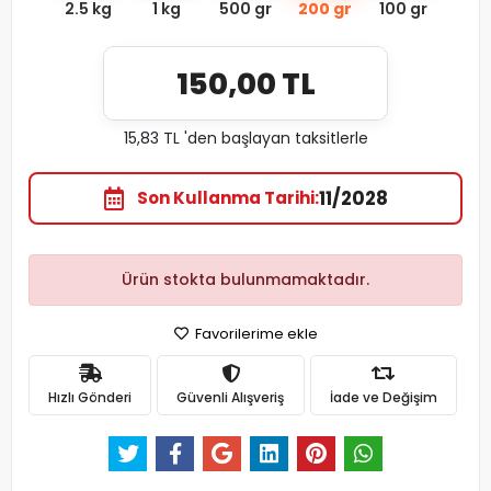
2.5 kg
1 kg
500 gr
200 gr
100 gr
150,00 TL
15,83 TL 'den başlayan taksitlerle
11/2028
Son Kullanma Tarihi
Ürün stokta bulunmamaktadır.
Favorilerime ekle
Hızlı Gönderi
Güvenli Alışveriş
İade ve Değişim