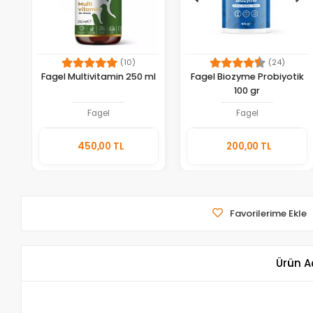
(10)
(24)
Fagel Multivitamin 250 ml
Fagel Biozyme Probiyotik
100 gr
Fagel
Fagel
Sepete
Sepete
450,00 TL
200,00 TL
Ekle
Ekle
Adet
Adet
Favorilerime Ekle
Ürün A