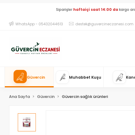
Siparişler
haftaiçi saat 14:00 da
kargo ar
WhatsApp - 05432044613
destek@guvercineczanesi.com
Güvercin
Muhabbet Kuşu
Kan
Ana Sayfa
Güvercin
Güvercin sağlık ürünleri