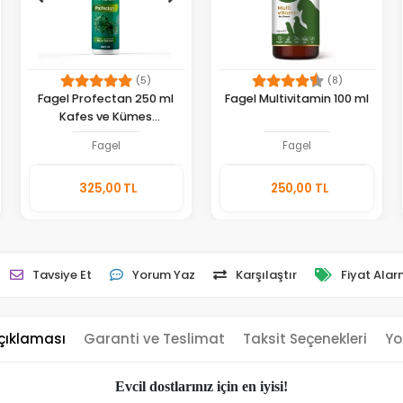
(5)
(8)
Fagel Profectan 250 ml
Fagel Multivitamin 100 ml
Kafes ve Kümes
Dezenfektanı
Fagel
Fagel
Sepete
Sepete
325,00 TL
250,00 TL
Ekle
Ekle
Adet
Adet
Tavsiye Et
Yorum Yaz
Karşılaştır
Fiyat Alar
çıklaması
Garanti ve Teslimat
Taksit Seçenekleri
Yo
Evcil dostlarınız için en iyisi!