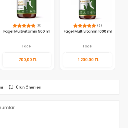
(8)
(8)
Fagel Multivitamin 500 ml
Fagel Multivitamin 1000 ml
Fagel
Fagel
Sepete
Sepete
700,00 TL
1.200,00 TL
Ekle
Ekle
Adet
Adet
mı
Ürün Önerileri
rumlar