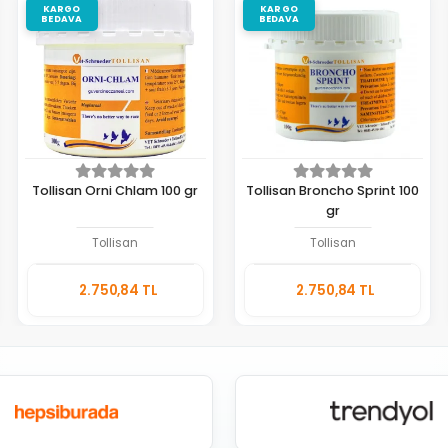
KARGO
KARGO
BEDAVA
BEDAVA
Tollisan Orni Chlam 100 gr
Tollisan Broncho Sprint 100
gr
Tollisan
Tollisan
Sepete
Sepete
2.750,84 TL
2.750,84 TL
Ekle
Ekle
Adet
Adet