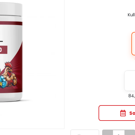
Kul
84,
So