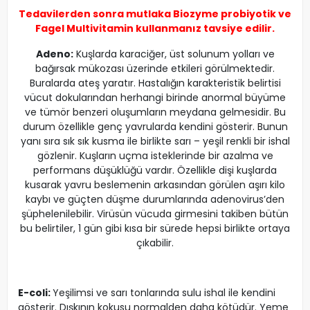
Tedavilerden sonra mutlaka
Biozyme probiyotik
ve
Fagel Multivitamin
kullanmanız tavsiye edilir.
Adeno:
Kuşlarda karaciğer, üst solunum yolları ve
bağırsak mükozası üzerinde etkileri görülmektedir.
Buralarda ateş yaratır. Hastalığın karakteristik belirtisi
vücut dokularından herhangi birinde anormal büyüme
ve tümör benzeri oluşumların meydana gelmesidir. Bu
durum özellikle genç yavrularda kendini gösterir. Bunun
yanı sıra sık sık kusma ile birlikte sarı – yeşil renkli bir ishal
gözlenir. Kuşların uçma isteklerinde bir azalma ve
performans düşüklüğü vardır. Özellikle dişi kuşlarda
kusarak yavru beslemenin arkasından görülen aşırı kilo
kaybı ve güçten düşme durumlarında adenovirus’den
şüphelenilebilir. Virüsün vücuda girmesini takiben bütün
bu belirtiler, 1 gün gibi kısa bir sürede hepsi birlikte ortaya
çıkabilir.
E-coli:
Yeşilimsi ve sarı tonlarında sulu ishal ile kendini
gösterir. Dışkının kokusu normalden daha kötüdür. Yeme