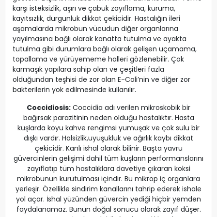
karşı isteksizlik, aşırı ve çabuk zayıflama, kuruma,
kayıtsızlık, durgunluk dikkat çekicidir. Hastalığın ileri
aşamalarda mikrobun vücudun diğer organlarına
yayılmasına bağlı olarak kanatta tutulma ve ayakta
tutulma gibi durumlara bağlı olarak gelişen uçamama,
topallama ve yürüyememe halleri gözlenebilir. Çok
karmaşık yapılara sahip olan ve çeşitleri fazla
olduğundan teşhisi de zor olan E-Coli’nin ve diğer zor
bakterilerin yok edilmesinde kullanılır.
Coccidiosis:
Coccidia adı verilen mikroskobik bir
bağırsak parazitinin neden olduğu hastalıktır. Hasta
kuşlarda koyu kahve rengimsi yumuşak ve çok sulu bir
dışkı vardır. Halsizlik,uyuşukluk ve ağırlık kaybı dikkat
çekicidir. Kanlı ishal olarak bilinir. Başta yavru
güvercinlerin gelişimi dahil tüm kuşların performanslarını
zayıflatıp tüm hastalıklara davetiye çıkaran koksi
mikrobunun kurutulması içindir. Bu mikrop iç organlara
yerleşir. Özellikle sindirim kanallarını tahrip ederek ishale
yol açar. İshal yüzünden güvercin yediği hiçbir yemden
faydalanamaz. Bunun doğal sonucu olarak zayıf düşer.