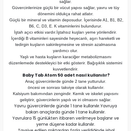
sağlar.
Güvercinlerinize güçlü bir vücut yapısı sağlar, yavru ve tüy
dönemini oldukça rahat atlatır.
Güçlü bir mineral ve vitamin deposudur. İçerisinde A1, B1, B2,
B6, C, D3, E. K vitaminlerini bulundurur.
İştah açıcı etkisi vardır.İştahsız kuşları yeme yönlendirir.
İçerdiği B vitaminleri sayesinde heyecanlı, aşırı hareketli ve
tedirgin kuşların sakinleşmesine ve stresin azalmasına
yardımcı olur.
Yaşlı ve hasta kuşların karaciğer metabolizmasını
düzenlemede destekleyici bir etki gösterir. Bağışıklık sistemini
kuvvetlendirir.
Baby Tab Atom 50 adet nasıl kullanılır?
Anaç güvercinlerde günde 2 tane yutturulur.
öncesi ve sonrası takviye olarak kullanılır.
Kalsiyum bakımından zengindir. Kemik ve iskelet yapısını
geliştirir, güvercinlerin yapılı ve iri olmasını sağlar.
Yavru güvercinlerde günde 1 tane kullanılır.Yavruya
bakan anaçlarda günde 1 tane kullanılır.
Yavrulara 15 günlükten itibaren verilmeye başlanır ve
yeme düşene kadar kullanılır.
Tavsiye edilen miktardan fazla verildiğinde ishal