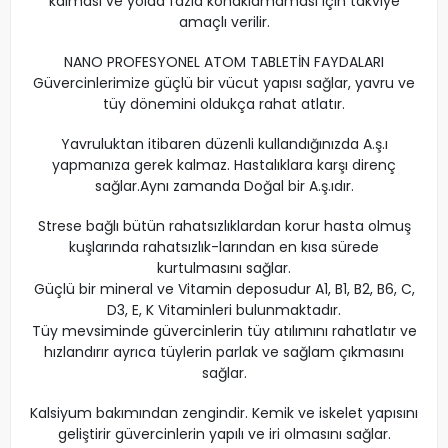
kalması ve yolda fazla konaklamaması için takviye
amaçlı verilir.
NANO PROFESYONEL ATOM TABLETİN FAYDALARI
Güvercinlerimize güçlü bir vücut yapısı sağlar, yavru ve
tüy dönemini oldukça rahat atlatır.
Yavruluktan itibaren düzenli kullandığınızda A.ş.ı
yapmanıza gerek kalmaz. Hastalıklara karşı direnç
sağlar.Aynı zamanda Doğal bir A.ş.ıdır.
Strese bağlı bütün rahatsızlıklardan korur hasta olmuş
kuşlarında rahatsızlık-larından en kısa sürede
kurtulmasını sağlar.
Güçlü bir mineral ve Vitamin deposudur A1, B1, B2, B6, C,
D3, E, K Vitaminleri bulunmaktadır.
Tüy mevsiminde güvercinlerin tüy atılımını rahatlatır ve
hızlandırır ayrıca tüylerin parlak ve sağlam çıkmasını
sağlar.
Kalsiyum bakımından zengindir. Kemik ve iskelet yapısını
geliştirir güvercinlerin yapılı ve iri olmasını sağlar.