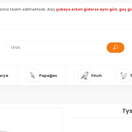
acına teslim edilmektedir. Araç
şubeye erken giderse aynı gün
,
geç gi
arya
Papağan
Finch
Tys