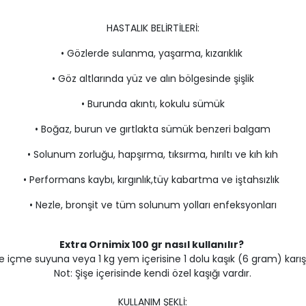
HASTALIK BELİRTİLERİ:
• Gözlerde sulanma, yaşarma, kızarıklık
• Göz altlarında yüz ve alın bölgesinde şişlik
• Burunda akıntı, kokulu sümük
• Boğaz, burun ve gırtlakta sümük benzeri balgam
• Solunum zorluğu, hapşırma, tıksırma, hırıltı ve kıh kıh
• Performans kaybı, kırgınlık,tüy kabartma ve iştahsızlık
• Nezle, bronşit ve tüm solunum yolları enfeksyonları
Extra Ornimix 100 gr nasıl kullanılır?
tre içme suyuna veya 1 kg yem içerisine 1 dolu kaşık (6 gram) karıştır
Not: Şişe içerisinde kendi özel kaşığı vardır.
KULLANIM ŞEKLİ: