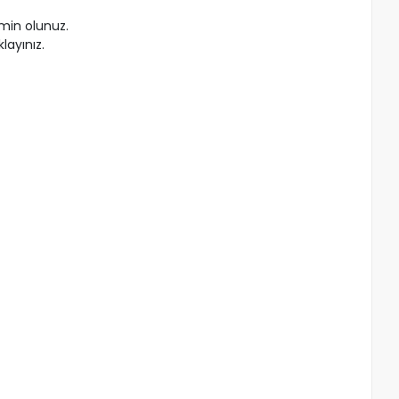
min olunuz.
layınız.