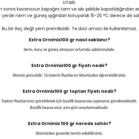
UYARI:
n sonra kavanozun kapağını tam ve sıkı şekilde kapatıldığından e
r yerde nem ve güneş ışığından koruyarak 15-25 °C derece de sak
Bu bir ilaç değil yem premiksidir. Te.davi amacı ile kullanılamaz.
Extra Ornimix
100 gr
nasıl saklanır?
Serin, kuru ve güneş almayan ortamda saklanmalıdır.
Extra Ornimix
100 gr
fiyatı nedir?
Sitemiz günceldir. Ürünlerin fiyatlarını Sitemizden öğrenebilirsiniz.
Extra Ornimix
100 gr
toptan fiyatı nedir?
Toptan fiyatlarımızı görebilmek için bayilik başvurusu yapmanız gerekmektedir.
Bayilik başvurunuz aynı gün onaylanmaktadır.
Extra Ornimix 100 gr
nerede satılır?
Sitemizden güvenle temin edebilirsiniz.