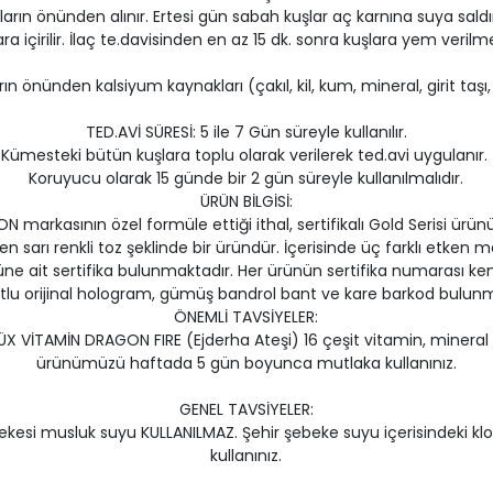
n önünden alınır. Ertesi gün sabah kuşlar aç karnına suya saldır
ara içirilir. İlaç te.davisinden en az 15 dk. sonra kuşlara yem verilmel
ın önünden kalsiyum kaynakları (çakıl, kil, kum, mineral, girit taşı, g
TED.AVİ SÜRESİ: 5 ile 7 Gün süreyle kullanılır.
Kümesteki bütün kuşlara toplu olarak verilerek ted.avi uygulanır.
Koruyucu olarak 15 günde bir 2 gün süreyle kullanılmalıdır.
ÜRÜN BİLGİSİ:
N markasının özel formüle ettiği ithal, sertifikalı Gold Serisi ürün
n sarı renkli toz şeklinde bir üründür. İçerisinde üç farklı etken
ne ait sertifika bulunmaktadır. Her ürünün sertifika numarası kendis
tlu orijinal hologram, gümüş bandrol bant ve kare barkod bulunm
ÖNEMLİ TAVSİYELER:
 VİTAMİN DRAGON FIRE (Ejderha Ateşi) 16 çeşit vitamin, mineral 
ürünümüzü haftada 5 gün boyunca mutlaka kullanınız.
GENEL TAVSİYELER:
şebekesi musluk suyu KULLANILMAZ. Şehir şebeke suyu içerisindeki klo
kullanınız.