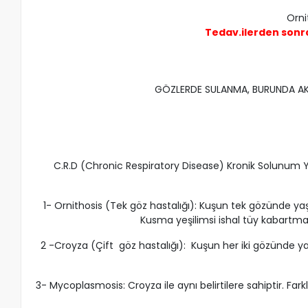
Orni
Tedav.ilerden son
GÖZLERDE SULANMA, BURUNDA AKINT
C.R.D (Chronic Respiratory Disease) Kronik Solunum Yoll
1- Ornithosis (Tek göz hastalığı): Kuşun tek gözünde yaşar
Kusma yeşilimsi ishal tüy kabartma ki
2 -Croyza (Çift göz hastalığı): Kuşun her iki gözünde yaşa
3- Mycoplasmosis: Croyza ile aynı belirtilere sahiptir. F