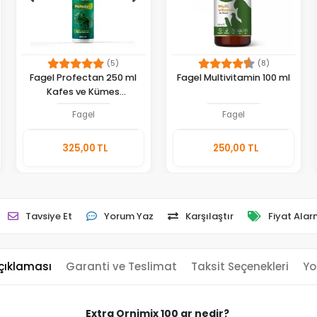
(5)
(8)
Fagel Profectan 250 ml
Fagel Multivitamin 100 ml
Kafes ve Kümes
Dezenfektanı
Fagel
Fagel
Sepete
Sepete
325,00 TL
250,00 TL
Ekle
Ekle
Adet
Adet
Tavsiye Et
Yorum Yaz
Karşılaştır
Fiyat Alar
çıklaması
Garanti ve Teslimat
Taksit Seçenekleri
Yo
Extra Ornimix 100 gr nedir?