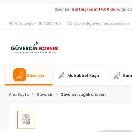
Siparişler
haftaiçi saat 14:00 da
kargo ar
WhatsApp - 05432044613
destek@guvercineczanesi.com
Güvercin
Muhabbet Kuşu
Kan
Ana Sayfa
Güvercin
Güvercin sağlık ürünleri