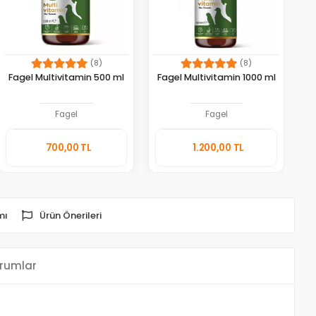
(8)
(8)
Fagel Multivitamin 500 ml
Fagel Multivitamin 1000 ml
Fagel
Fagel
Sepete
Sepete
700,00 TL
1.200,00 TL
Ekle
Ekle
Adet
Adet
mı
Ürün Önerileri
rumlar