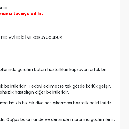
ılır.
anız tavsiye edilir.
İN TED.AVİ EDİCİ VE KORUYUCUDUR.
yollarında görülen bütün hastalıkları kapsayan ortak bir
belirtileridir. T.edavi edilmezse tek gözde körlük gelişir.
ızlık hastalığın diğer belirtileridir.
kıh kıh hık hık diye ses çıkarması hastalık belirtileridir.
rgindir. Göğüs bölümünde ve derisinde morarma gözlemlenir.