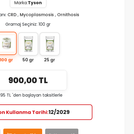
Marka:
Tyson
anı:
CRD
,
Mycoplasmosis
,
Ornithosis
Gramaj Seçiniz: 100 gr
100 gr
50 gr
25 gr
900,00 TL
95 TL 'den başlayan taksitlerle
12/2029
on Kullanma Tarihi