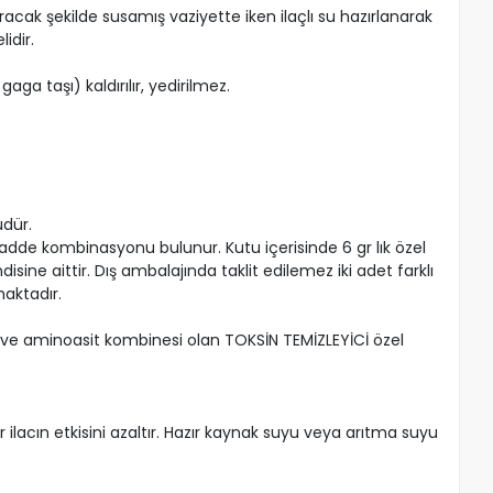
acak şekilde susamış vaziyette iken ilaçlı su hazırlanarak
idir.
aga taşı) kaldırılır, yedirilmez.
üdür.
 madde kombinasyonu bulunur. Kutu içerisinde 6 gr lık özel
ine aittir. Dış ambalajında taklit edilemez iki adet farklı
aktadır.
ve aminoasit kombinesi olan TOKSİN TEMİZLEYİCİ özel
r ilacın etkisini azaltır. Hazır kaynak suyu veya arıtma suyu