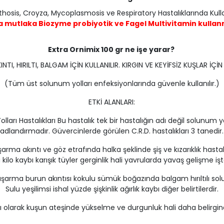
thosis, Croyza, Mycoplasmosis ve Respiratory Hastalıklarında Kullan
ra mutlaka
Biozyme probiyotik
ve
Fagel Multivitamin
kullanm
Extra Ornimix 100 gr ne işe yarar?
I, HIRILTI, BALGAM İÇİN KULLANILIR. KIRGIN VE KEYİFSİZ KUŞLAR İÇ
(Tüm üst solunum yolları enfeksiyonlarında güvenle kullanılır.)
ETKİ ALANLARI:
arı Hastalıkları Bu hastalık tek bir hastalığın adı değil solunum 
adlandırmadır. Güvercinlerde görülen C.R.D. hastalıkları 3 tanedir.
ma akıntı ve göz etrafında halka şeklinde şiş ve kızarıklık hastalık 
lo kaybı karışık tüyler gerginlik hali yavrularda yavaş gelişme iştahs
rma burun akıntısı kokulu sümük boğazında balgam hırıltılı soluma 
Sulu yeşilimsi ishal yüzde şişkinlik ağırlık kaybı diğer belirtilerdir.
arklı olarak kuşun ateşinde yükselme ve durgunluk hali daha beli