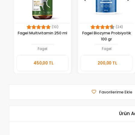
(10)
(24)
Fagel Multivitamin 250 ml
Fagel Biozyme Probiyotik
100 gr
Fagel
Fagel
Sepete
Sepete
450,00 TL
200,00 TL
Ekle
Ekle
Adet
Adet
Favorilerime Ekle
Ürün A