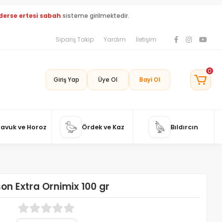
derse ertesi sabah
sisteme girilmektedir.
Sipariş Takip
Yardım
İletişim
0
Giriş Yap
Üye Ol
Bayi Ol
Tavuk ve Horoz
Ördek ve Kaz
Bıldırcın
on Extra Ornimix 100 gr