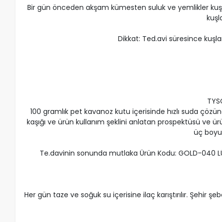
Bir gün önceden akşam kümesten suluk ve yemlikler kuşları
kuşl
Dikkat: Ted.avi süresince kuşlar
TYSO
100 gramlık pet kavanoz kutu içerisinde hızlı suda çözüne
kaşığı ve ürün kullanım şeklini anlatan prospektüsü ve ürü
üç boyu
Te.davinin sonunda mutlaka Ürün Kodu: GOLD-040 LÜX
Her gün taze ve soğuk su içerisine ilaç karıştırılır. Şehir 