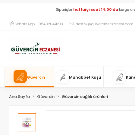
Siparişler
haftaiçi saat 14:00 da
kargo ar
WhatsApp - 05432044613
destek@guvercineczanesi.com
Güvercin
Muhabbet Kuşu
Kan
Ana Sayfa
Güvercin
Güvercin sağlık ürünleri