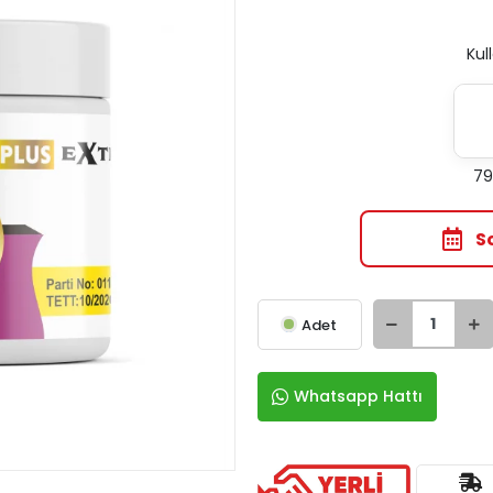
Kul
79
S
Adet
Whatsapp Hattı