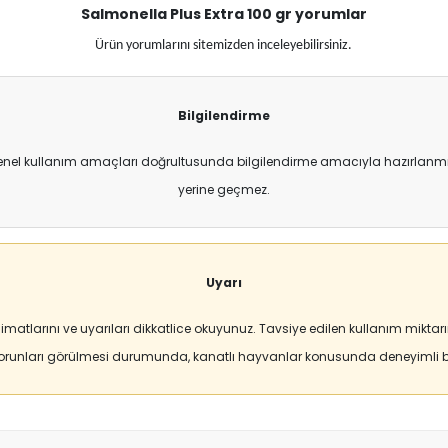
Salmonella Plus Extra 100 gr
yorumlar
Ürün yorumlarını sitemizden inceleyebilirsiniz.
Bilgilendirme
enel kullanım amaçları doğrultusunda bilgilendirme amacıyla hazırlanmıştı
yerine geçmez.
Uyarı
matlarını ve uyarıları dikkatlice okuyunuz. Tavsiye edilen kullanım mikt
sorunları görülmesi durumunda, kanatlı hayvanlar konusunda deneyimli bi