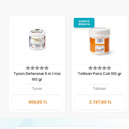
KARGO
BEDAVA
Tyson Defensive 5 in 1 mix
Tollisan Para Coli 100 gr
100 gr
Tyson
Tollisan
Sepete
Sepete
900,00 TL
2.747,80 TL
Ekle
Ekle
Adet
Adet