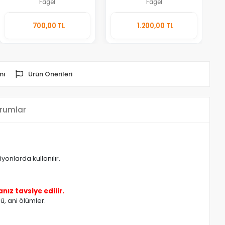
Fagel
Fagel
Sepete
Sepete
700,00 TL
1.200,00 TL
Ekle
Ekle
Adet
Adet
mı
Ürün Önerileri
rumlar
yonlarda kullanılır.
ız tavsiye edilir.
ü, ani ölümler.