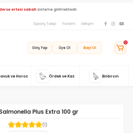
derse ertesi sabah
sisteme girilmektedir.
Sipariş Takip
Yardım
İletişim
0
Giriş Yap
Üye Ol
Bayi Ol
Tavuk ve Horoz
Ördek ve Kaz
Bıldırcın
Salmonella Plus Extra 100 gr
(1)