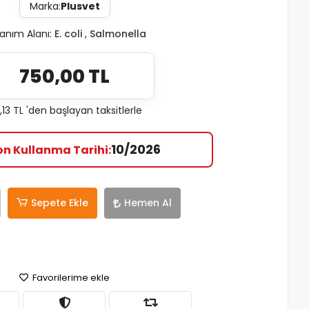
Marka:
Plusvet
lanım Alanı:
E. coli
,
Salmonella
750,00 TL
,13 TL 'den başlayan taksitlerle
10/2026
on Kullanma Tarihi
Sepete Ekle
Hemen Al
Favorilerime ekle