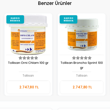
Benzer Ürünler
KARGO
KARGO
BEDAVA
BEDAVA
Tollisan Orni Chlam 100 gr
Tollisan Broncho Sprint 100
gr
Tollisan
Tollisan
Sepete
Sepete
2.747,80 TL
2.747,80 TL
Ekle
Ekle
Adet
Adet