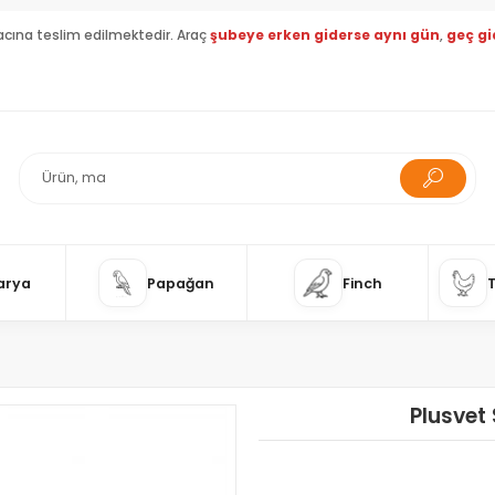
acına teslim edilmektedir. Araç
şubeye erken giderse aynı gün
,
geç gi
arya
Papağan
Finch
Plusvet 