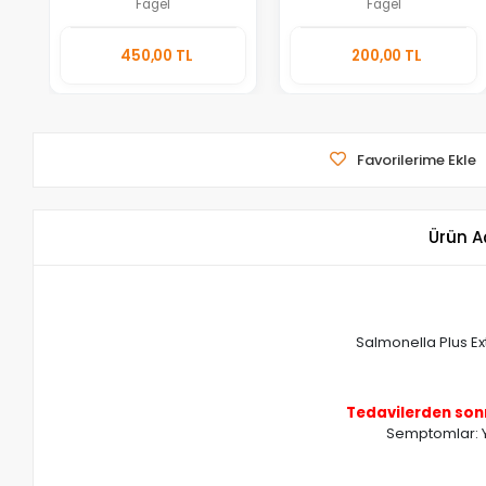
Fagel
Fagel
Sepete
Sepete
450,00 TL
200,00 TL
Ekle
Ekle
Adet
Adet
Favorilerime Ekle
Ürün A
Salmonella Plus Ext
Tedavilerden so
Semptomlar: Ye