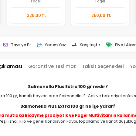
Fagel
Fagel
Sepete
Sepete
325,00 TL
250,00 TL
Ekle
Ekle
Adet
Adet
Tavsiye Et
Yorum Yaz
Karşılaştır
Fiyat Alar
çıklaması
Garanti ve Teslimat
Taksit Seçenekleri
Yo
Salmonella Plus Extra 100 gr nedir?
ra 100 gr, kanatlı hayvanlarda Salmonella, E-Coli ve bakteriyel enfeksi
Salmonella Plus Extra 100 gr ne işe yarar?
nra mutlaka
Biozyme probiyotik
ve
Fagel Multivitamin
kullanman
şil ishal, kilo ve genel kondisyon kaybı, topallama ve kanat düşüklüğ