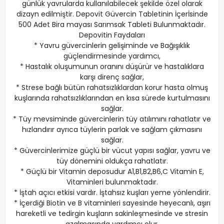
günlük yavrularda kullanılabilecek şekilde özel olarak
dizayn edilmiştir. Depovit Güvercin Tabletinin İçerİsinde
500 Adet Bira mayası Sarımsak Tableti Bulunmaktadır.
Depovitin Faydaları
* Yavru güvercinlerin gelişiminde ve Bağışıklık
güçlendirmesinde yardımcı,
* Hastalık oluşumunun oranını düşürür ve hastalıklara
karşı direnç sağlar,
* Strese bağlı bütün rahatsızlıklardan korur hasta olmuş
kuşlarında rahatsızlıklarından en kısa sürede kurtulmasını
sağlar.
* Tüy mevsiminde güvercinlerin tüy atılımını rahatlatır ve
hızlandırır ayrıca tüylerin parlak ve sağlam çıkmasını
sağlar.
* Güvercinlerimize güçlü bir vücut yapısı sağlar, yavru ve
tüy dönemini oldukça rahatlatır.
* Güçlü bir Vitamin deposudur A1,B1,B2,B6,C Vitamin E,
Vitaminleri bulunmaktadır.
* İştah açıcı etkisi vardır. İştahsız kuşları yeme yönlendirir.
* İçerdiği Biotin ve B vitaminleri sayesinde heyecanlı, aşırı
hareketli ve tedirgin kuşların sakinleşmesinde ve stresin