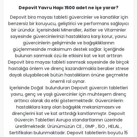
Depovit Yavru Hapı 1500 adet ne işe yarar?
Depovit bira mayası tableti güvercinler ve kanatlılar için
benzersiz bir koruyucu, geliştirici ve performans sağlayıcı
bir üründür. İçerisindeki Mineraller, Asitler ve Vitaminler
sayesinde güvercinlerinizi hastalıklara karşı korur, yavru
güvercinlerin gelişiminde ve bağışıklıklarının
güçlenmesinde maksimum destek sağlar. İçeriğinde
bulunan sarımsak özü ile etkisini kat ve kat arttıran
Depovit bira mayası tableti sarımsak sayesinde de birçok
hastalığa önlem ve direnç kazandırmakla beraber strese
dayalı oluşabilecek bütün hastalıkların önüne geçmekte
önemli rol oynar.
İçerİsinde Doğal bulunduran Depovit güvercin tabletleri
yavru, genç ve yaşlı güvercinler için muhteşem direnç
arttırıcı olarak da etki göstermektedir. Güvercinlerin
hastalıklara karşı olan bağışıklık mekanizmasını ve
dirençlerini kat ve kat arttırdığı kanıtlanmıştır. Depovit
Güvercin Tabletleri Avrupa standartlarının üzerinde
üretilmektedir. Ürünümüzün CE , GMP , İSO , HELAL ,
Sertifikaları bulunmaktadır. Depovit tabletlerin boyutu 15