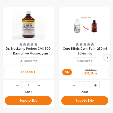
Dr. Brockamp Probac CMK 500
Care4Birds Carni Form 250 ml
ml Karnitin ve Magnezyum
Bölünmüş
Dr. Brockamp
Care4Birds
990,30 TL
1.950,00 TL
%17
825,25 TL
Adet
Adet
Sepete Ekle
Sepete Ekle