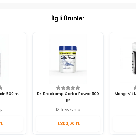
İlgili Ürünler
sin 500 ml
Dr. Brockamp Carbo Power 500
Meng-Vit M
gr
mp
Dr. Brockamp
Sepete
Sepete
TL
1.300,00 TL
Ekle
Ekle
Adet
Adet