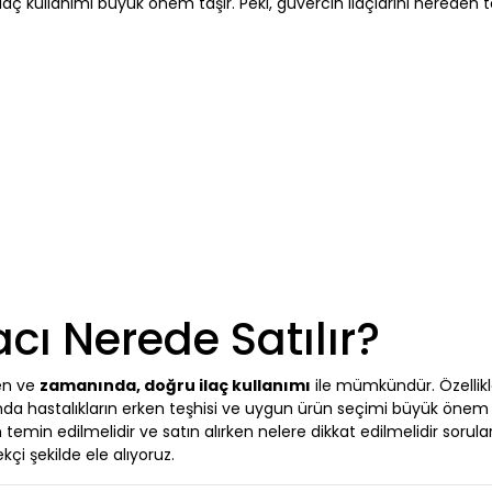
ilaç kullanımı büyük önem taşır. Peki, güvercin ilaçlarını nereden
acı Nerede Satılır?
yen ve
zamanında, doğru ilaç kullanımı
ile mümkündür. Özellikl
nda hastalıkların erken teşhisi ve uygun ürün seçimi büyük önem t
 temin edilmelidir ve satın alırken nelere dikkat edilmelidir sorular
kçi şekilde ele alıyoruz.