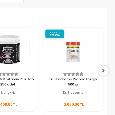
KARGO
BEDAVA
ultivitamin Plus Tab
Dr. Brockamp Probac Energy
250 adet
500 gr
Meng-vit
Dr. Brockamp
Sepete
Sepete
400,00 TL
2.650,00 TL
Ekle
Ekle
Adet