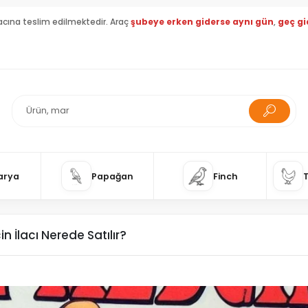
acına teslim edilmektedir. Araç
şubeye erken giderse aynı gün
,
geç gi
arya
Papağan
Finch
n İlacı Nerede Satılır?