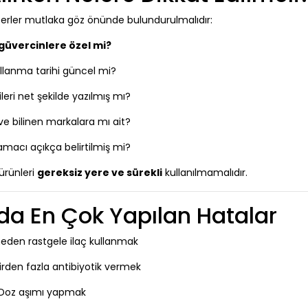
riterler mutlaka göz önünde bulundurulmalıdır:
güvercinlere özel mi?
llanma tarihi güncel mi?
ileri net şekilde yazılmış mı?
 ve bilinen markalara mı ait?
amacı açıkça belirtilmiş mi?
ürünleri
gereksiz yere ve sürekli
kullanılmamalıdır.
nda En Çok Yapılan Hatalar
meden rastgele ilaç kullanmak
irden fazla antibiyotik vermek
Doz aşımı yapmak