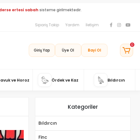
derse ertesi sabah
sisteme girilmektedir.
Sipariş Takip
Yardım
İletişim
0
Giriş Yap
Üye Ol
Bayi Ol
Tavuk ve Horoz
Ördek ve Kaz
Bıldırcın
Kategoriler
Bıldırcın
Finc