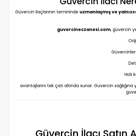
Güvercin İlacı Ne
Güvercin ilaçlarının temininde
uzmanlaşmış ve yalnızc
guvercineczanesi.com
, güvercin ye
Ori
Güvercinlere
Det
Hızlı
avantajlarını tek çatı altında sunar. Güvercin sağlığına 
güve
Güvercin İlacı Satın 