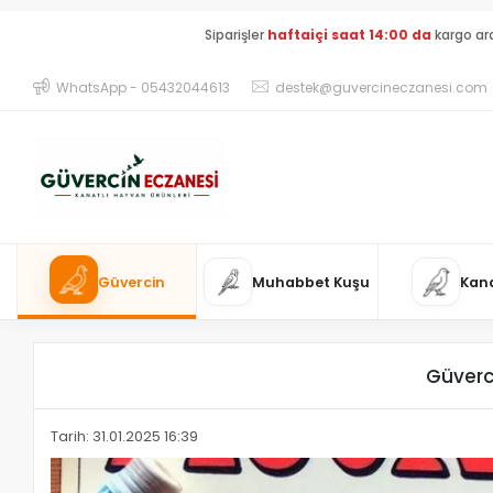
Siparişler
haftaiçi saat 14:00 da
kargo ar
WhatsApp - 05432044613
destek@guvercineczanesi.com
Güvercin
Muhabbet Kuşu
Kan
Güverci
Tarih: 31.01.2025 16:39