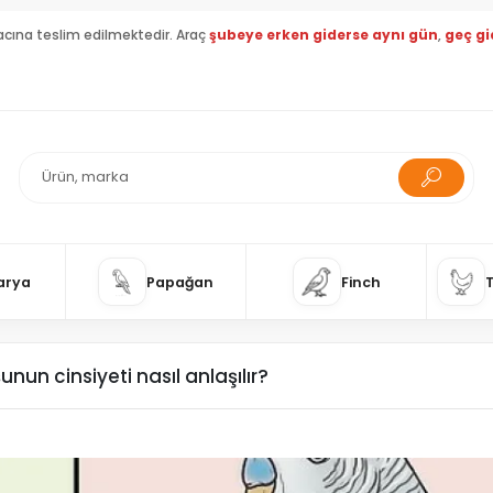
acına teslim edilmektedir. Araç
şubeye erken giderse aynı gün
,
geç gi
arya
Papağan
Finch
un cinsiyeti nasıl anlaşılır?