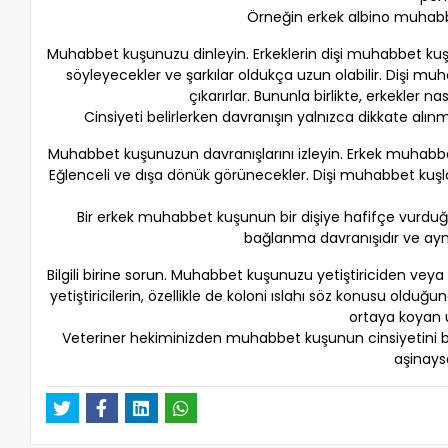
Örneğin erkek albino muhabbe
Muhabbet kuşunuzu dinleyin. Erkeklerin dişi muhabbet kuşl
söyleyecekler ve şarkılar oldukça uzun olabilir. Dişi muha
çıkarırlar. Bununla birlikte, erkekler na
Cinsiyeti belirlerken davranışın yalnızca dikkate alın
Muhabbet kuşunuzun davranışlarını izleyin. Erkek muhabbet k
Eğlenceli ve dışa dönük görünecekler. Dişi muhabbet kuşl
Bir erkek muhabbet kuşunun bir dişiye hafifçe vurdu
bağlanma davranışıdır ve aynı
Bilgili birine sorun. Muhabbet kuşunuzu yetiştiriciden vey
yetiştiricilerin, özellikle de koloni ıslahı söz konusu old
ortaya koyan uc
Veteriner hekiminizden muhabbet kuşunun cinsiyetini be
aşinays