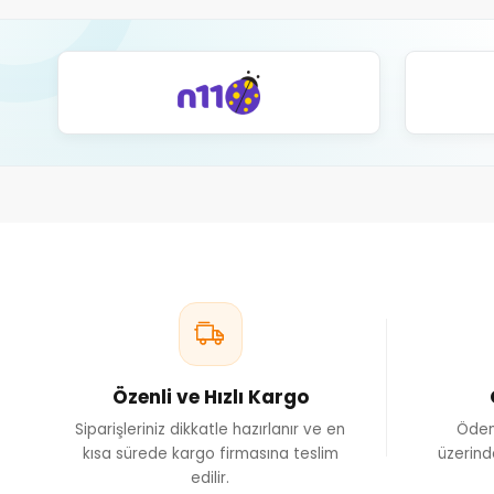
Özenli ve Hızlı Kargo
Siparişleriniz dikkatle hazırlanır ve en
Ödem
kısa sürede kargo firmasına teslim
üzerind
edilir.