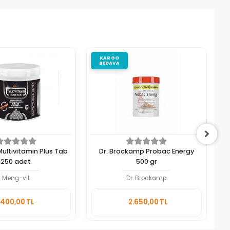
KARGO
BEDAVA
ultivitamin Plus Tab
Dr. Brockamp Probac Energy
250 adet
500 gr
Meng-vit
Dr. Brockamp
Sepete
Sepete
400,00 TL
2.650,00 TL
Ekle
Ekle
Adet