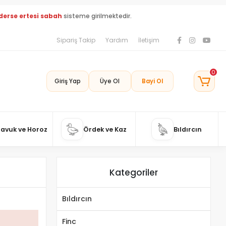
derse ertesi sabah
sisteme girilmektedir.
Sipariş Takip
Yardım
İletişim
0
Giriş Yap
Üye Ol
Bayi Ol
Tavuk ve Horoz
Ördek ve Kaz
Bıldırcın
Kategoriler
Bıldırcın
Finc