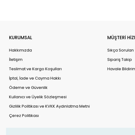
KURUMSAL
MÜŞTERİ HİZ
Hakkımızda
Sıkça Sorulan
İletişim
Sipariş Takip
Teslimat ve Kargo Koşulları
Havale Bildirim
İptal, İade ve Cayma Hakkı
Ödeme ve Güvenlik
Kullanıcı ve Üyelik Sözleşmesi
Gizlilik Politikası ve KVKK Aydınlatma Metni
Çerez Politikası