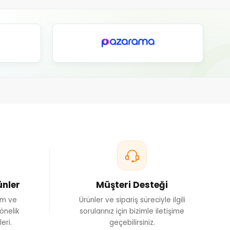
ünler
Müşteri Desteği
ım ve
Ürünler ve sipariş süreciyle ilgili
önelik
sorularınız için bizimle iletişime
eri.
geçebilirsiniz.