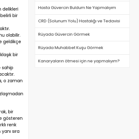
Hasta Güvercin Buldum Ne Yapmalıyım
delikleri
lirli bir
CRD (Solunum Yolu) Hastalığı ve Tedavisi
ktır.
Rüyada Güvercin Görmek
 olabilir.
e geldikçe
Rüyada Muhabbet Kuşu Görmek
laşık bir
Kanaryaların ötmesi için ne yapmalıyım?
 sahip
caktır.
sa, o zaman
onzlaşmadan
ak, bir
re gösteren
klı renk
 yanı sıra